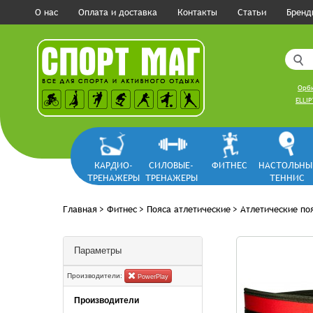
О нас
Оплата и доставка
Контакты
Статьи
Бренд
Орби
ELLIP
КАРДИО-
СИЛОВЫЕ-
ФИТНЕС
НАСТОЛЬНЫ
ТРЕНАЖЕРЫ
ТРЕНАЖЕРЫ
ТЕННИС
Главная
>
Фитнес
>
Пояса атлетические
>
Атлетические по
Параметры
Производители:
PowerPlay
Производители