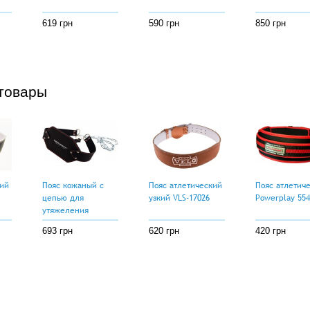
619 грн
590 грн
850 грн
товары
кий
Пояс кожаный с
Пояс атлетический
Пояс атлетич
цепью для
узкий VLS-17026
Powerplay 554
утяжеления
(атлетический) 85
693 грн
620 грн
420 грн
см черный