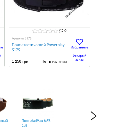
0
5175
Артикул
Пояс атлетический Powerplay
ые
Избранные
5175
й
Быстрый
заказ
1 250 грн
Нет в наличии
еский
Пояс MadMax MFB
245