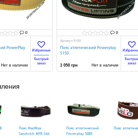
0
0
5150
Артикул
кий PowerPlay
Пояс атлетический Powerplay
Избранные
Избранн
5150
Быстрый
Быстры
заказ
заказ
ет в наличии
1 050 грн
Нет в наличии
пления
B
Пояс MadMax
Пояс атлетический
Пояс атлетич
Sandwich MFB 244
Powerplay 5085