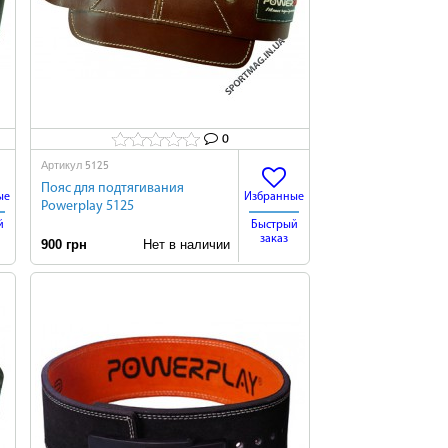
0
5125
Артикул
Пояс для подтягивания
ые
Избранные
Powerplay 5125
й
Быстрый
заказ
900 грн
Нет в наличии