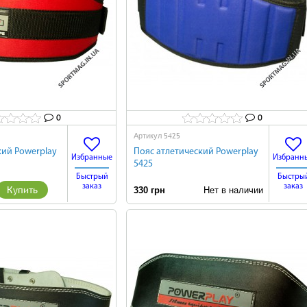
0
0
5425
Артикул
кий Powerplay
Пояс атлетический Powerplay
Избранные
Избранн
5425
Быстрый
Быстры
заказ
заказ
Купить
330 грн
Нет в наличии