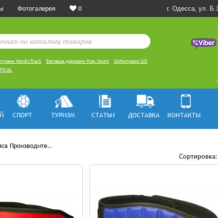
ы
Фотогалерея
0
г. Одесса, ул. Б
треки NordicTrack
Беговые дорожки Hop-Sport
Орбитреки GO
TICAL
Й
СПОРТ
ТУРИЗМ
СТАТЬИ
ДОСТАВКА
КОНТАКТЫ
яса Производите..
Сортировка: