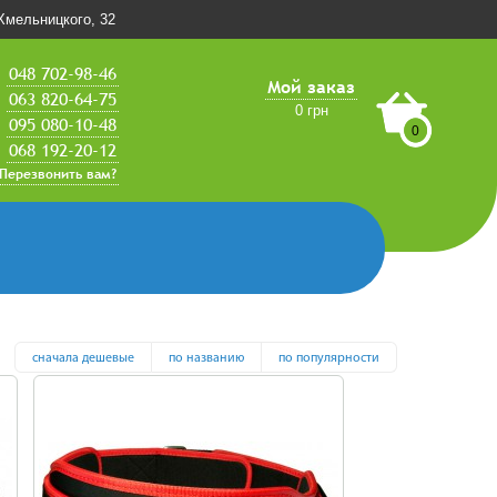
.Хмельницкого, 32
048 702-98-46
Мой заказ
063 820-64-75
0 грн
095 080-10-48
0
068 192-20-12
Перезвонить вам?
сначала дешевые
по названию
по популярности