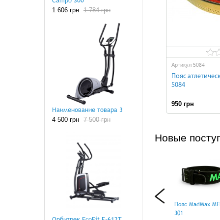
Campo 300
1 606 грн
1 784 грн
5084
Артикул
Пояс атлетичес
5084
950 грн
Н
Наименование товара 3
4 500 грн
7 500 грн
Новые посту
Пояс MadMax MF
301
Орбитрек EcoFit E-612T