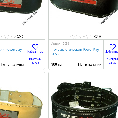
0
0
5053
Артикул
кий Powerplay
Пояс атлетический PowerPlay
Избранные
Избранн
5053
Быстрый
Быстры
заказ
заказ
ет в наличии
900 грн
Нет в наличии