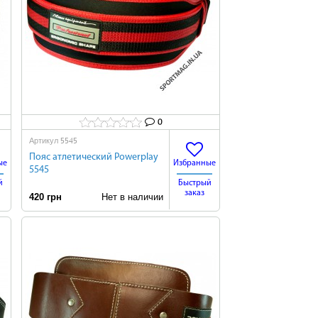
0
5545
Артикул
Пояс атлетический Powerplay
ые
Избранные
5545
й
Быстрый
заказ
420 грн
Нет в наличии