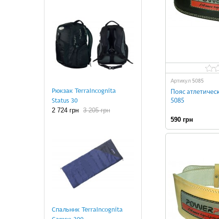
5085
Артикул
Рюкзак TerraIncognita
Пояс атлетичес
Status 30
5085
2 724 грн
3 205 грн
590 грн
Н
Спальник TerraIncognita