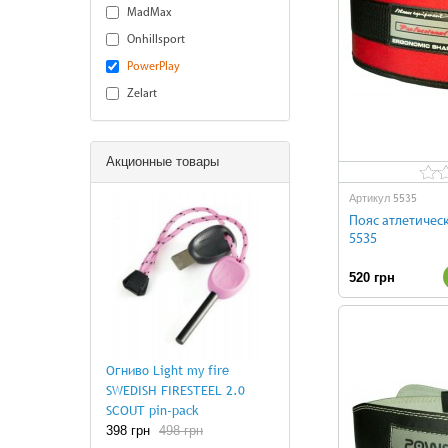
MadMax
Onhillsport
PowerPlay
Zelart
Акционные товары
5535
Артикул
Пояс атлетичес
5535
520 грн
Огниво Light my fire
SWEDISH FIRESTEEL 2.0
SCOUT pin-pack
398 грн
498 грн