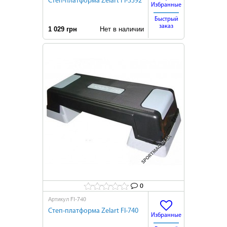
Степ-платформа Zelart FI-3592
Избранные
Быстрый
заказ
1 029 грн
Нет в наличии
0
FI-740
Артикул
Степ-платформа Zelart FI-740
Избранные