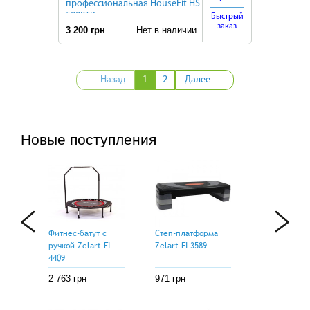
профессиональная HouseFit HS
5008TR
Быстрый
заказ
3 200 грн
Нет в наличии
Назад
1
2
Далее
Новые поступления
Фитнес-батут с
Степ-платформа
ручкой Zelart FI-
Zelart FI-3589
4409
2 763 грн
971 грн