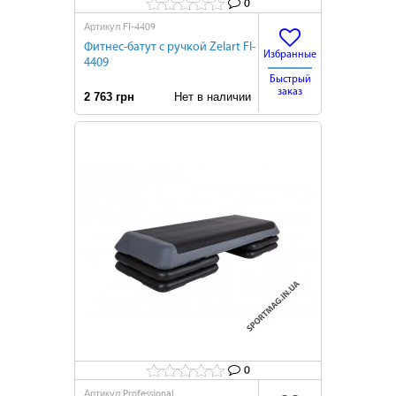
0
FI-4409
Артикул
Фитнес-батут с ручкой Zelart FI-
Избранные
4409
Быстрый
заказ
2 763 грн
Нет в наличии
0
Professional
Артикул