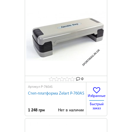
0
Р-760AS
Артикул
Степ-платформа Zelart Р-760AS
Избранные
Быстрый
заказ
1 248 грн
Нет в наличии