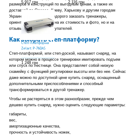
5 917 грн
2 116 грн
размеров и конструкций по выгодным ценам, а также их
доставкой по Одессе, Киеву, Харькову и другим городам
Украины. У нас можно недорого заказать тренажеры,
ориентируясь не только на их стоимость и фото, но и на
отзывы предыдущих покупателей.
Как выбрать степ-платформу?
Степ-платформа
Zelart Р-760AS
Степ-платформой, или степ-доской, называют снаряд, на
котором можно в процессе тренировки имитировать подъем
1 248 грн
или спуск по лестнице. Она представляет собой низкую
скамейку с функцией регулировки высоты или без нее. Сейчас
даже можно по доступной цене купить снаряд, оснащенный
дополнительными приспособлениями и способный
трансформироваться в другой тренажер.
Чтобы не растеряться в этом разнообразии, прежде чем
дешево купить снаряд, нужно оценить следующие параметры:
габариты,
вес,
амортизационные качества,
прочность и устойчивость ножек,