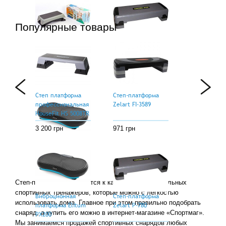
Популярные товары
Степ-платформа
Степ-платформа
Zelart FI-790
Zelart P-780
1 734 грн
2 116 грн
Степ платформа
Степ-платформа
профессиональная
Zelart FI-3589
HouseFit HS 5008TR
3 200 грн
971 грн
Виброционная
платформа Elitum
PX200
5 917 грн
Степ-платформы относятся к категории универсальных
спортивных тренажеров, которые можно с легкостью
Виброционная
Степ-платформа
использовать дома. Главное при этом правильно подобрать
платформа Elitum
Zelart P-780
снаряд, а купить его можно в интернет-магазине «Спортмаг».
PX200
Мы занимаемся продажей спортивных снарядов любых