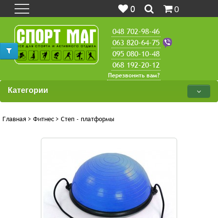
0
0
048 702-98-46
063 820-64-75
095 080-10-48
068 192-20-12
Перезвонить вам?
Категории
Главная
>
Фитнес
>
Степ - платформы