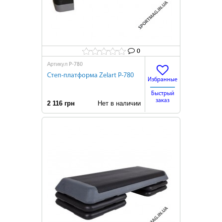
0
P-780
Артикул
Степ-платформа Zelart P-780
Избранные
Быстрый
заказ
2 116 грн
Нет в наличии