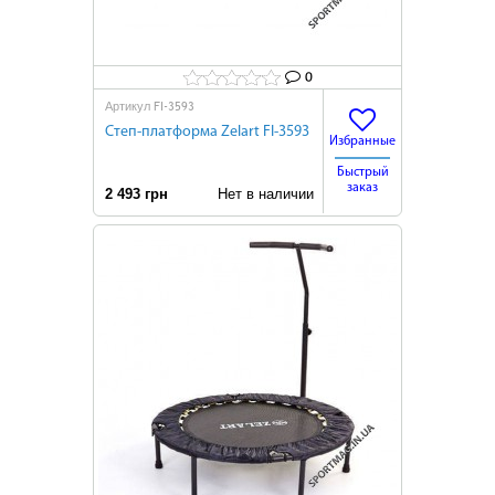
0
FI-3593
Артикул
Степ-платформа Zelart FI-3593
Избранные
Быстрый
заказ
2 493 грн
Нет в наличии