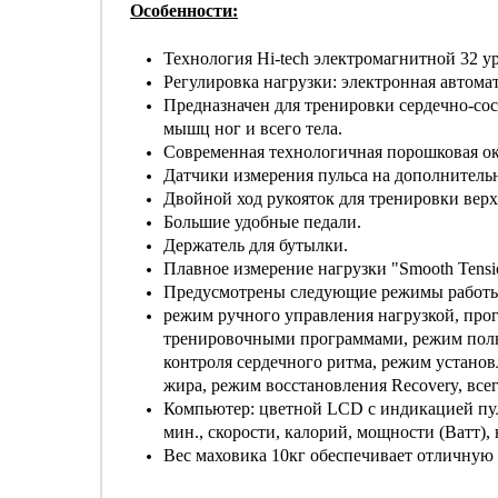
Особенности:
Технология Hi-tech электромагнитной 32 у
Регулировка нагрузки: электронная автома
Предназначен для тренировки сердечно-со
мышц ног и всего тела.
Современная технологичная порошковая окр
Датчики измерения пульса на дополнитель
Двойной ход рукояток для тренировки верх
Большие удобные педали.
Держатель для бутылки.
Плавное измерение нагрузки "Smooth Tensio
Предусмотрены следующие режимы работы
режим ручного управления нагрузкой, пр
тренировочными программами, режим поль
контроля сердечного ритма, режим устано
жира, режим восстановления Recovery, все
Компьютер: цветной LCD с индикацией пуль
мин., скорости, калорий, мощности (Ватт), 
Вес маховика 10кг обеспечивает отличную 