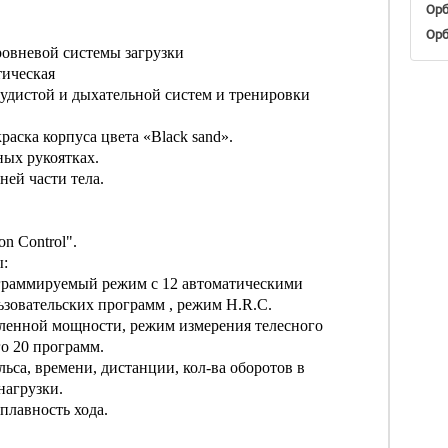
Орб
Орб
ровневой системы загрузки
тическая
судистой и дыхательной систем и тренировки
аска корпуса цвета «Black sand».
ных рукоятках.
ней части тела.
n Control".
:
ограммируемый режим с 12 автоматическими
зовательских программ , режим H.R.C.
вленной мощности, режим измерения телесного
го 20 программ.
са, времени, дистанции, кол-ва оборотов в
нагрузки.
плавность хода.