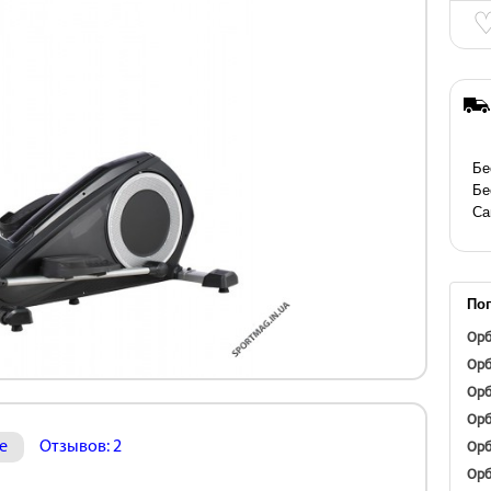
Бе
Бе
Са
По
Орб
Орб
Орб
Орб
Орб
е
Отзывов: 2
Орб