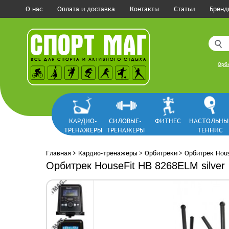
О нас
Оплата и доставка
Контакты
Статьи
Бренд
Орб
КАРДИО-
СИЛОВЫЕ-
ФИТНЕС
НАСТОЛЬНЫ
ТРЕНАЖЕРЫ
ТРЕНАЖЕРЫ
ТЕННИС
Главная
>
Кардио-тренажеры
>
Орбитреки
>
Орбитрек Hous
Орбитрек HouseFit HB 8268ELM silver