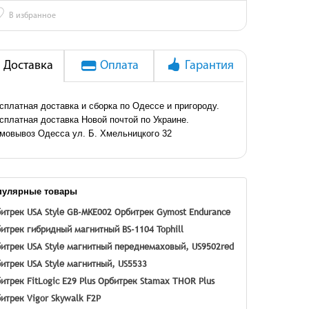
♡
В избранное
Доставка
Оплата
Гарантия
сплатная доставка и сборка по Одессе и пригороду.
сплатная доставка Новой почтой по Украине.
мовывоз Одесса ул. Б. Хмельницкого 32
пулярные товары
итрек USA Style GB-MKE002
Орбитрек Gymost Endurance
итрек гибридный магнитный BS-1104 Tophill
итрек USA Style магнитный переднемаховый, US9502red
итрек USA Style магнитный, US5533
итрек FitLogic E29 Plus
Орбитрек Stamax THOR Plus
итрек Vigor Skywalk F2P