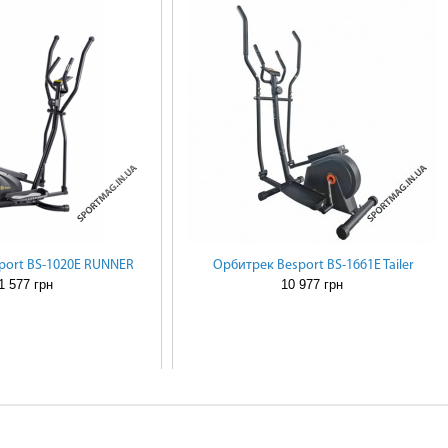
port BS-1020E RUNNER
Орбитрек Besport BS-1661E Tailer
1 577 грн
10 977 грн