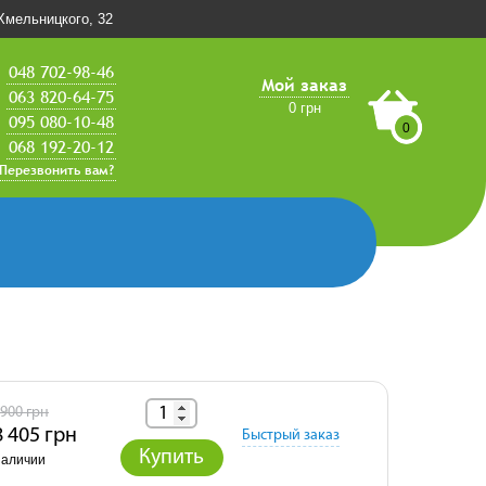
.Хмельницкого, 32
048 702-98-46
Мой заказ
063 820-64-75
0 грн
095 080-10-48
0
068 192-20-12
Перезвонить вам?
 900 грн
8 405 грн
Быстрый заказ
Купить
наличии