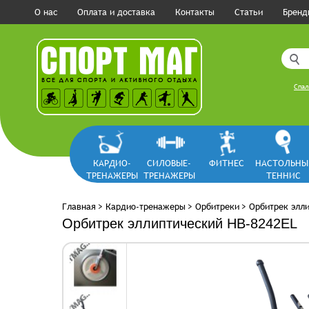
О нас
Оплата и доставка
Контакты
Статьи
Бренд
Спал
КАРДИО-
СИЛОВЫЕ-
ФИТНЕС
НАСТОЛЬНЫ
ТРЕНАЖЕРЫ
ТРЕНАЖЕРЫ
ТЕННИС
Главная
>
Кардио-тренажеры
>
Орбитреки
>
Орбитрек элл
Орбитрек эллиптический HB-8242EL