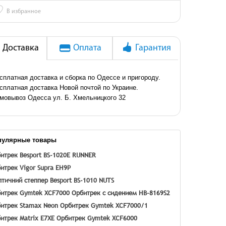
♡
В избранное
Доставка
Оплата
Гарантия
сплатная доставка и сборка по Одессе и пригороду.
сплатная доставка Новой почтой по Украине.
мовывоз Одесса ул. Б. Хмельницкого 32
пулярные товары
итрек Besport BS-1020E RUNNER
итрек Vigor Supra EH9P
птичний степпер Besport BS-1010 NUTS
итрек Gymtek XCF7000
Орбитрек с сидением HB-8169S2
итрек Stamax Neon
Орбитрек Gymtek XCF7000/1
итрек Matrix E7XE
Орбитрек Gymtek XCF6000