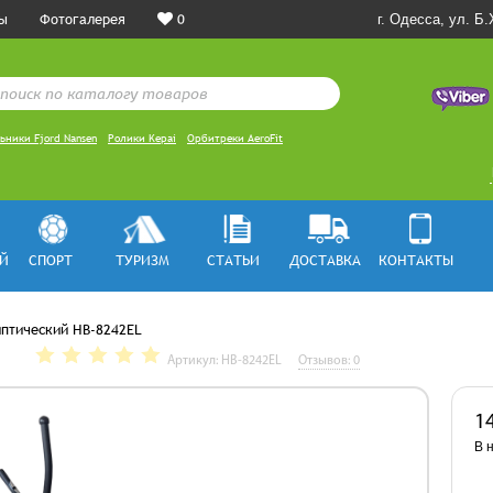
ы
Фотогалерея
0
г. Одесса, ул. Б
ьники Fjord Nansen
Ролики Kepai
Орбитреки AeroFit
Й
СПОРТ
ТУРИЗМ
СТАТЬИ
ДОСТАВКА
КОНТАКТЫ
иптический HB-8242EL
Артикул: HB-8242EL
Отзывов: 0
1
В 