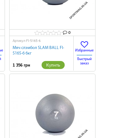
0
FI-5165-6
Артикул
Мяч слэмбол SLAM BALL FI-
ые
Избранные
5165-6 6кг
й
Быстрый
заказ
Купить
1 356 грн