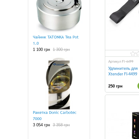
Чайник TATONKA Tea Pot
1.0
1 100 грн
1 300 грн
FI-4499
Артикул
Удлинитель для
Xtender FI-4499
250 грн
Ракетка Donic Carbotec
7000
3 054 грн
3 358 грн