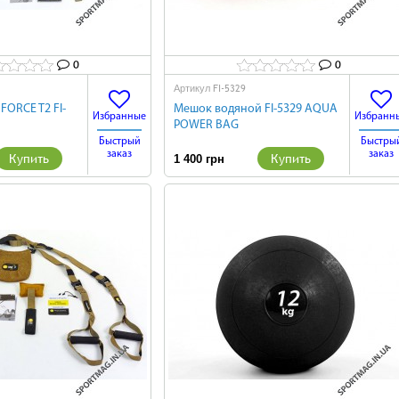
0
0
FI-5329
Артикул
FORCE T2 FI-
Мешок водяной FI-5329 AQUA
Избранные
Избранн
POWER BAG
Быстрый
Быстры
заказ
заказ
Купить
Купить
1 400 грн