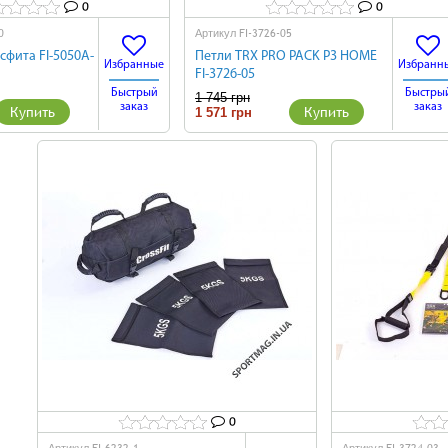
0
0
0
FI-3726-05
Артикул
сфита FI-5050A-
Петли TRX PRO PACK P3 HOME
Избранные
Избранн
FI-3726-05
Быстрый
Быстры
1 745 грн
заказ
заказ
Купить
Купить
1 571 грн
0