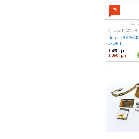
-7%
FI-3724-H
Артикул
Петли TRX PACK 
3724-H
1 460 грн
1 360 грн