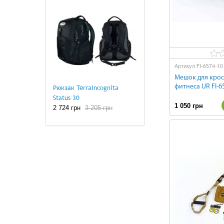
FI-6574-10
Артикул
Мешок для крос
Рюкзак TerraIncognita
фитнеса UR FI-6
Status 30
1 050 грн
2 724 грн
3 205 грн