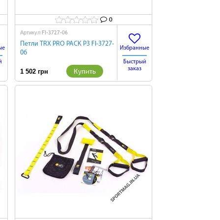
0
FI-3727-06
Артикул
Петли TRX PRO PACK P3 FI-3727-
ые
Избранные
06
й
Быстрый
заказ
Купить
1 502 грн