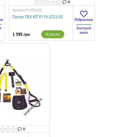
0
FI-3723-02
Артикул
Петли TRX KIT P1 FI-3723-02
ые
Избранные
й
Быстрый
заказ
Купить
1 595 грн
0