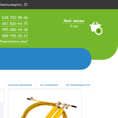
.Хмельницкого, 32
048 702-98-46
Мой заказ
063 820-64-75
0 грн
095 080-10-48
0
068 192-20-12
Перезвонить вам?
сначала дешевые
по названию
по популярности