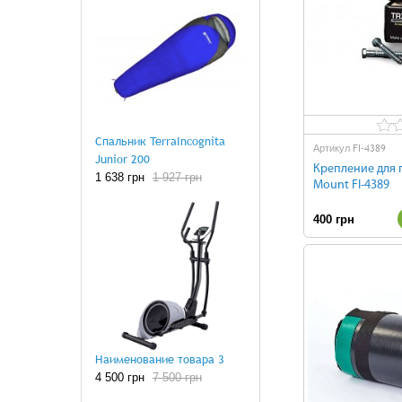
Спальник TerraIncognita
FI-4389
Артикул
Junior 200
Крепление для п
1 638 грн
1 927 грн
Mount FI-4389
400 грн
Наименование товара 3
4 500 грн
7 500 грн