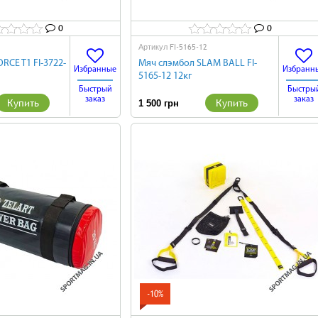
0
0
FI-5165-12
Артикул
ORCE T1 FI-3722-
Мяч слэмбол SLAM BALL FI-
Избранные
Избранн
5165-12 12кг
Быстрый
Быстры
заказ
заказ
Купить
Купить
1 500 грн
-10%