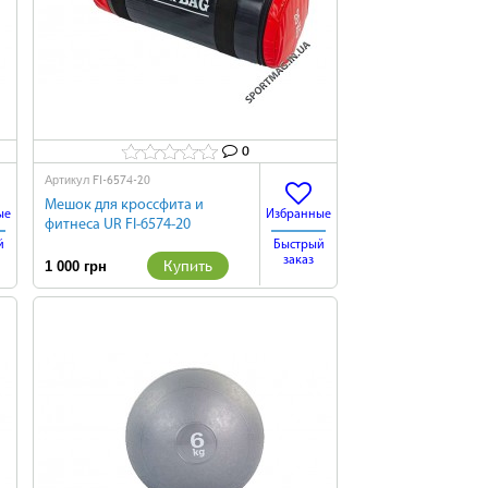
0
FI-6574-20
Артикул
Мешок для кроссфита и
ые
Избранные
фитнеса UR FI-6574-20
й
Быстрый
заказ
Купить
1 000 грн