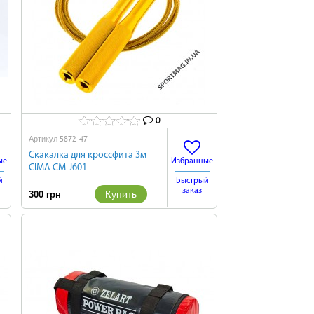
0
5872-47
Артикул
Скакалка для кроссфита 3м
ые
Избранные
CIMA CM-J601
й
Быстрый
заказ
Купить
300 грн