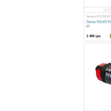
FI-3722-01
Артикул
Петли TRX KIT F
01
1 400 грн