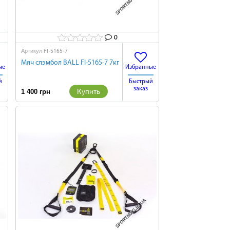
0
FI-5165-7
Артикул
Мяч слэмбол BALL FI-5165-7 7кг
ые
Избранные
й
Быстрый
заказ
Купить
1 400 грн