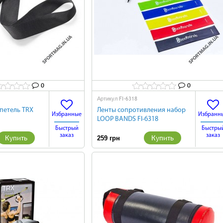
0
0
FI-6318
Артикул
 петель TRX
Ленты сопротивления набор
Избранные
Избранн
LOOP BANDS FI-6318
Быстрый
Быстры
заказ
заказ
Купить
Купить
259 грн