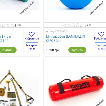
0
0
FI-5165-3
Артикул
сфита и
Мяч слэмбол SLAM BALL FI-
Избранные
Избранн
574-10
5165-3 3кг
Быстрый
Быстры
заказ
заказ
Купить
Купить
1 300 грн