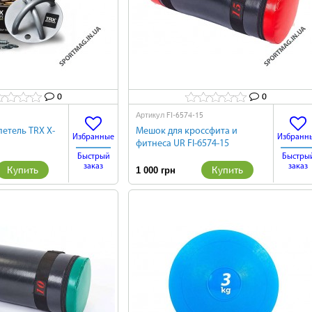
0
0
FI-6574-15
Артикул
етель TRX X-
Мешок для кроссфита и
Избранные
Избранн
фитнеса UR FI-6574-15
Быстрый
Быстры
заказ
заказ
Купить
Купить
1 000 грн