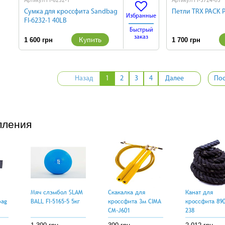
FI-6232-1
FI-3724-03
Артикул
Артикул
Сумка для кроссфита Sandbag
Петли TRX PACK P
Избранные
FI-6232-1 40LB
Быстрый
заказ
Купить
1 600 грн
1 700 грн
Назад
1
2
3
4
Далее
Пос
пления
Мяч слэмбол SLAM
Скакалка для
Канат для
bag
BALL FI-5165-5 5кг
кроссфита 3м CIMA
кроссфита 890
CM-J601
238