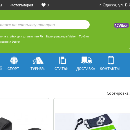
ы
Фотогалерея
0
г. Одесса, ул. Б
ьи и стойки для штанги InterFit
Велотренажеры Vision
Трубки
лавания Dolvor
Й
СПОРТ
ТУРИЗМ
СТАТЬИ
ДОСТАВКА
КОНТАКТЫ
Сортировка: