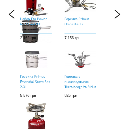
2 852 грн
1 400 грн
Набор Eta Power
Горелка Primus
MultiFuel Kit
OmniLite Ti
2 162 грн
7 156 грн
Горелка Primus
PrimeTech Stove
Set 1.3L
5 070 грн
Горелка Primus
Горелка с
Essential Stove Set
пьезоподжигом
2.3L
TerraIncognita Sirius
5 576 грн
825 грн