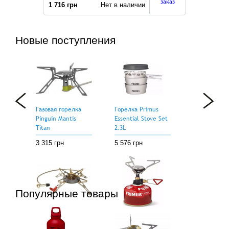
заказ
1 716 грн
Нет в наличии
Новые поступления
Газовая горелка
Горелка Primus
Pinguin Mantis
Essential Stove Set
Titan
2.3L
3 315 грн
5 576 грн
Популярные товары
Горелка Primus
Горелка Primus
Gravity EF II
MicronTrail Stove