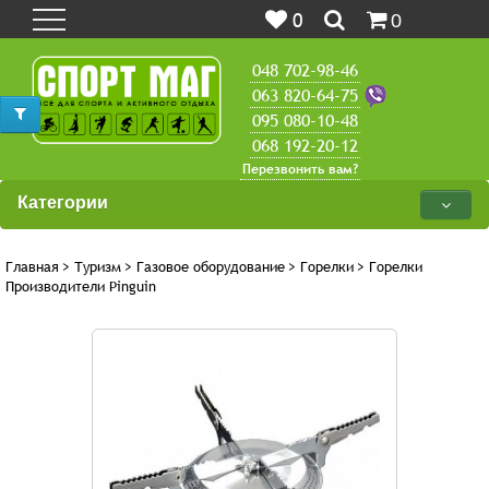
0
0
048 702-98-46
063 820-64-75
095 080-10-48
068 192-20-12
Перезвонить вам?
Категории
Главная
>
Туризм
>
Газовое оборудование
>
Горелки
>
Горелки
Производители Pinguin