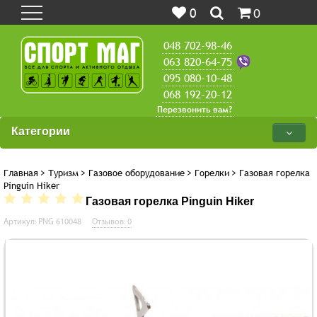
0
0
048 702-98-46
063 820-64-75
095 080-10-48
068 192-20-12
Перезвонить вам?
Категории
Главная
>
Туризм
>
Газовое оборудование
>
Горелки
>
Газовая горелка
Pinguin Hiker
Газовая горелка Pinguin Hiker
Артикул: PNG 610048
Отзывов: 0