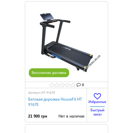
Бесплатная доставка
0
HТ 9167E
Артикул
Беговая дорожка HouseFit HТ
Избранные
9167E
Быстрый
заказ
21 900 грн
Нет в наличии