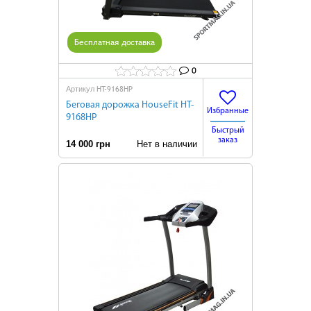
Бесплатная доставка
0
HT-9168HP
Артикул
Беговая дорожка HouseFit HT-
Избранные
9168HP
Быстрый
заказ
14 000 грн
Нет в наличии