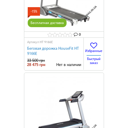
-15%
Бесплатная доставка
0
HT 9166E
Артикул
Беговая дорожка HouseFit HT
Избранные
9166E
Быстрый
33 500 грн
заказ
28 475 грн
Нет в наличии