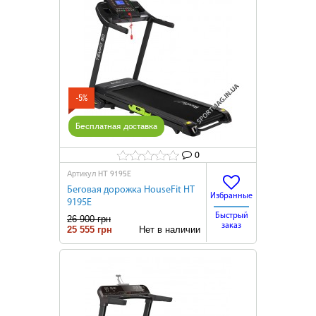
-5%
Бесплатная доставка
0
HТ 9195E
Артикул
Беговая дорожка HouseFit HТ
Избранные
9195E
Быстрый
26 900 грн
заказ
25 555 грн
Нет в наличии