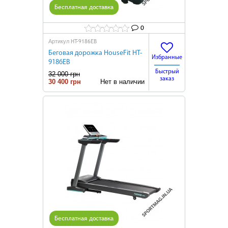
Бесплатная доставка
0
HT-9186EB
Артикул
Беговая дорожка HouseFit HT-
Избранные
9186EB
Быстрый
32 000 грн
заказ
30 400 грн
Нет в наличии
Бесплатная доставка