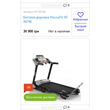
0
HТ 9074E
Артикул
Беговая дорожка HouseFit HТ
Избранные
9074E
Быстрый
заказ
30 900 грн
Нет в наличии
-5%
Бесплатная доставка
0