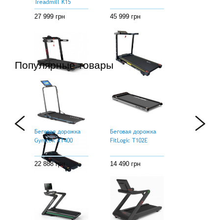
Treadmill K15
27 999 грн
45 999 грн
Популярные товары
Беговая дорожка
Беговая дорожка
Vigor K7500
Besport BS-8420
COSMICRAY
30 999 грн
22 777 грн
Беговая дорожка
Беговая дорожка
Gymtek XT400
FitLogic T102E
22 888 грн
14 490 грн
Беговая дорожка
EnergyFIT EF-F45
34 999 грн