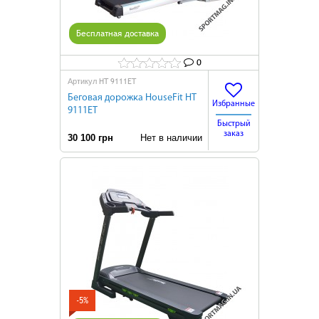
Бесплатная доставка
0
HT 9111ET
Артикул
Беговая дорожка HouseFit HT
Избранные
9111ET
Быстрый
заказ
30 100 грн
Нет в наличии
-5%