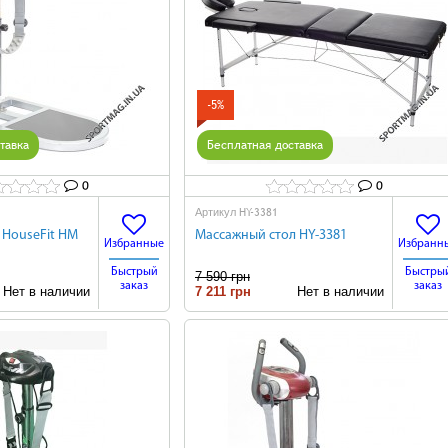
-5%
тавка
Бесплатная доставка
0
0
HY-3381
Артикул
 HouseFit HM
Массажный стол HY-3381
Избранные
Избранн
Быстрый
Быстры
7 590 грн
заказ
заказ
ет в наличии
7 211 грн
Нет в наличии