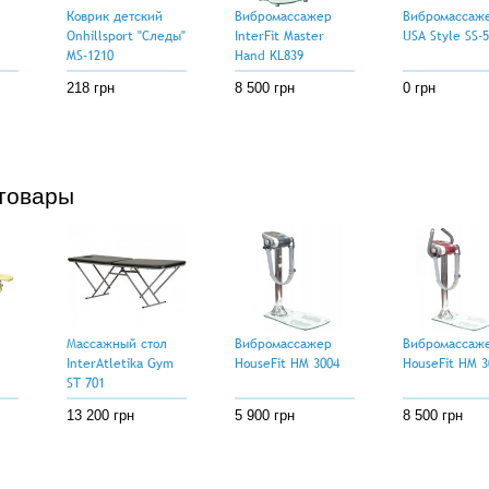
Коврик детский
Вибромассажер
Вибромассаж
Onhillsport "Следы"
InterFit Master
USA Style SS-
MS-1210
Hand KL839
218 грн
8 500 грн
0 грн
товары
Массажный стол
Вибромассажер
Вибромассаж
InterAtletika Gym
HouseFit HM 3004
HouseFit HM 3
ST 701
13 200 грн
5 900 грн
8 500 грн