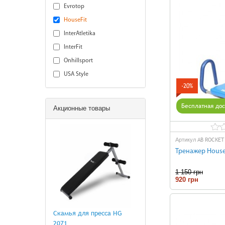
Evrotop
HouseFit
InterAtletika
InterFit
Onhillsport
USA Style
-20%
Бесплатная дос
Акционные товары
AB ROCKET
Артикул
Тренажер House
1 150 грн
920 грн
Н
Скамья для пресса HG
2071