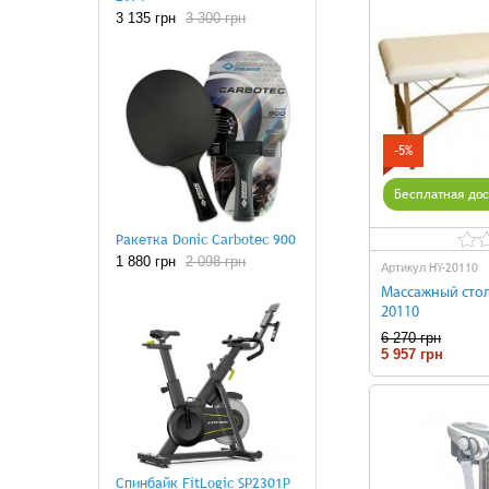
3 135 грн
3 300 грн
-5%
Бесплатная дос
Ракетка Donic Carbotec 900
1 880 грн
2 098 грн
HY-20110
Артикул
Массажный стол
20110
6 270 грн
5 957 грн
Н
Спинбайк FitLogic SP2301P