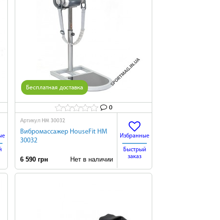
Бесплатная доставка
0
HM 30032
Артикул
Вибромассажер HouseFit HM
ые
Избранные
30032
й
Быстрый
заказ
6 590 грн
Нет в наличии