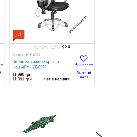
-5%
0
HYE-0971
Артикул
Вибромассажное кресло
ые
Избранные
HouseFit HYE-0971
й
Быстрый
11 990 грн
заказ
11 391 грн
Нет в наличии