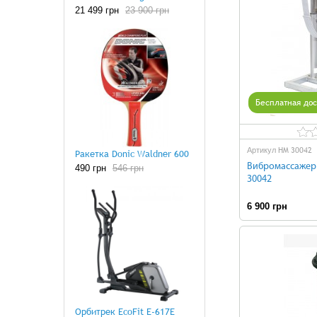
21 499 грн
23 900 грн
Бесплатная дос
HM 30042
Артикул
Ракетка Donic Waldner 600
Вибромассажер
490 грн
546 грн
30042
6 900 грн
Н
Орбитрек EcoFit E-617E