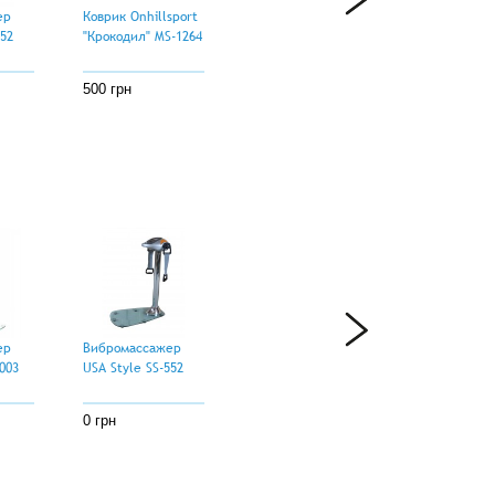
ер
Коврик Onhillsport
552
"Крокодил" MS-1264
500 грн
ер
Вибромассажер
003
USA Style SS-552
0 грн