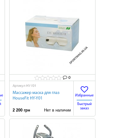
0
HY-Y01
Артикул
Массажер маска для глаз
ые
Избранные
HouseFit HY-Y01
й
Быстрый
заказ
2 200 грн
Нет в наличии