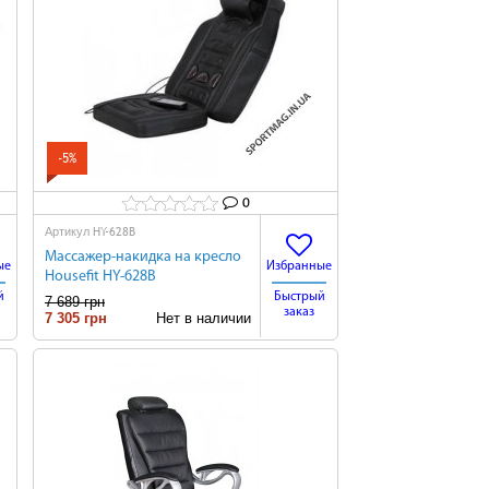
-5%
0
HY-628B
Артикул
Массажер-накидка на кресло
ые
Избранные
Housefit HY-628B
й
Быстрый
7 689 грн
заказ
7 305 грн
Нет в наличии