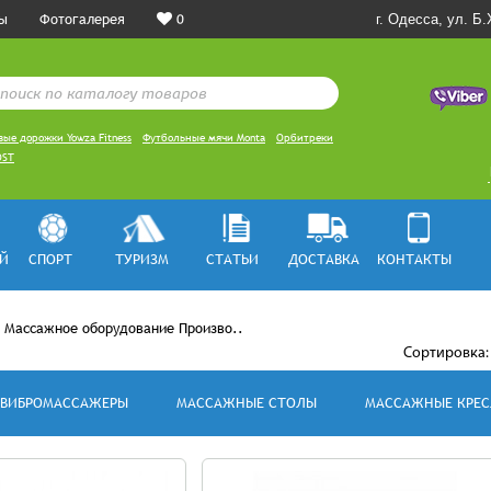
ы
Фотогалерея
0
г. Одесса, ул. Б
вые дорожки Yowza Fitness
Футбольные мячи Monta
Орбитреки
OST
Й
СПОРТ
ТУРИЗМ
СТАТЬИ
ДОСТАВКА
КОНТАКТЫ
>
Массажное оборудование Произво..
Сортировка:
ВИБРОМАССАЖЕРЫ
МАССАЖНЫЕ СТОЛЫ
МАССАЖНЫЕ КРЕС