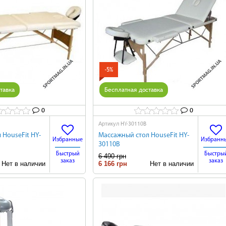
-5%
тавка
Бесплатная доставка
0
0
HY-30110B
Артикул
 HouseFit HY-
Массажный стол HouseFit HY-
Избранные
Избранн
30110B
Быстрый
Быстры
6 490 грн
заказ
заказ
ет в наличии
6 166 грн
Нет в наличии