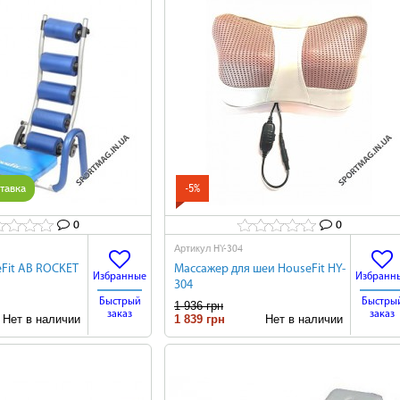
тавка
-5%
0
0
HY-304
Артикул
Fit AB ROCKET
Массажер для шеи HouseFit HY-
Избранные
Избранн
304
Быстрый
Быстры
1 936 грн
заказ
заказ
ет в наличии
1 839 грн
Нет в наличии