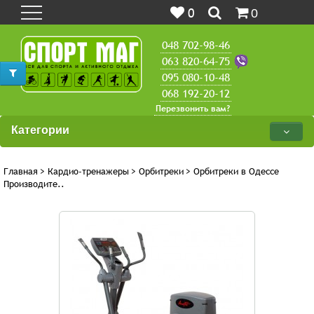
0
0
048 702-98-46
063 820-64-75
095 080-10-48
068 192-20-12
Перезвонить вам?
Категории
Главная
>
Кардио-тренажеры
>
Орбитреки
>
Орбитреки в Одессе
Производите..