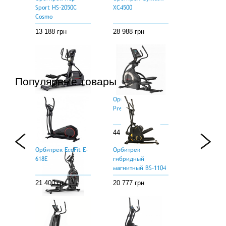
Sport HS-2050C
XC4500
Cosmo
13 188 грн
28 988 грн
Популярные товары
Орбитрек VIGOR
Орбитрек VIGOR
E17-V2
Premium V4.0
98 999 грн
44 999 грн
Орбитрек EcoFit E-
Орбитрек
618E
гибридный
магнитный BS-1104
Tophill
21 400 грн
20 777 грн
Орбитрек Vigor
Skywalk F2P