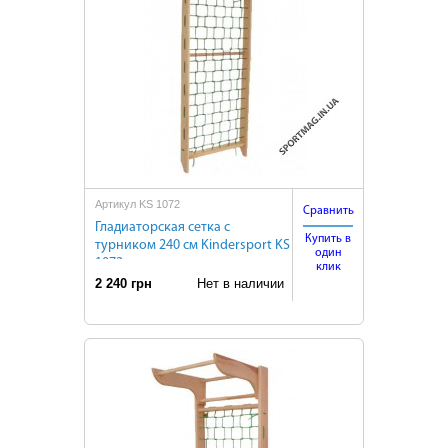
Артикул KS 1072
Сравнить
Гладиаторская сетка с
Купить в
турником 240 см Kindersport KS
один
1072
клик
2 240 грн
Нет в наличии