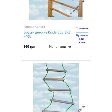
Артикул KS 4053
Сравнить
Брусья детские KinderSport KS
Купить в
4053
один
клик
960 грн
Нет в наличии