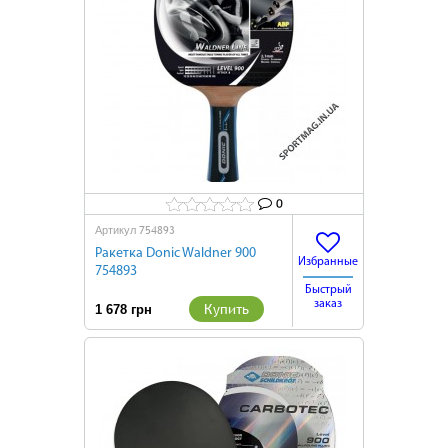
0
754893
Артикул
Ракетка Donic Waldner 900
Избранные
754893
Быстрый
заказ
Купить
1 678 грн