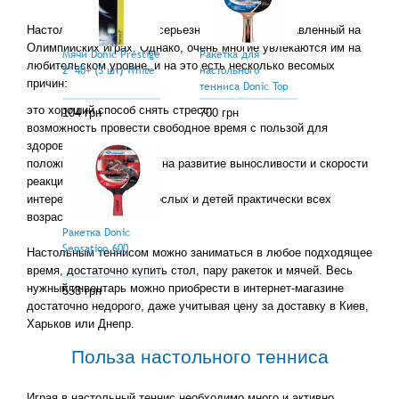
126 грн
Настольный теннис это серьезный спорт, представленный на
Олимпийских играх. Однако, очень многие увлекаются им на
Мячи Donic Prestige
Ракетка для
любительском уровне, и на это есть несколько весомых
2* 40+ (3 шт) White
настольного
причин:
тенниса Donic Top
Teams 700
это хороший способ снять стресс;
104 грн
700 грн
возможность провести свободное время с пользой для
здоровья;
положительное влияние на развитие выносливости и скорости
реакции;
интерес со стороны взрослых и детей практически всех
возрастов.
Ракетка Donic
Sensation 600
Настольным теннисом можно заниматься в любое подходящее
время, достаточно купить стол, пару ракеток и мячей. Весь
нужный инвентарь можно приобрести в интернет-магазине
553 грн
достаточно недорого, даже учитывая цену за доставку в Киев,
Харьков или Днепр.
Польза настольного тенниса
Играя в настольный теннис необходимо много и активно