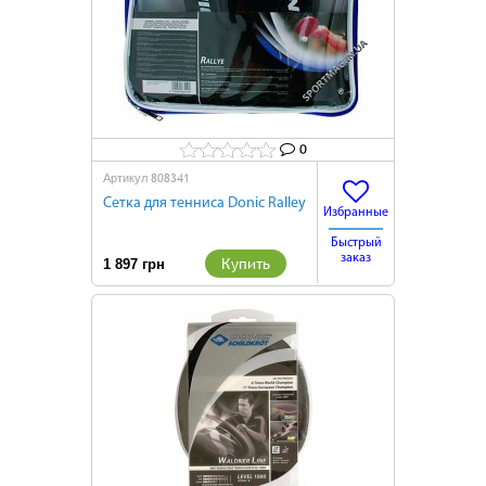
0
808341
Артикул
Сетка для тенниса Donic Ralley
Избранные
Быстрый
заказ
Купить
1 897 грн