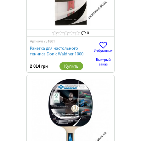
0
751801
Артикул
Ракетка для настольного
Избранные
тенниса Donic Waldner 1000
new
Быстрый
заказ
Купить
2 014 грн