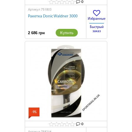
0
751803
Артикул
Ракетка Donic Waldner 3000
Избранные
Быстрый
заказ
Купить
2 686 грн
-9%
0
758216
Артикул