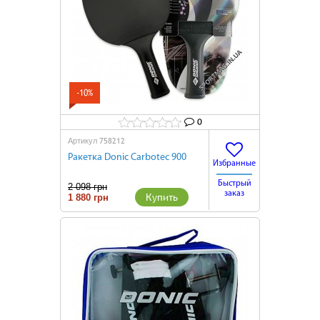
-10%
0
758212
Артикул
Ракетка Donic Carbotec 900
Избранные
Быстрый
2 098 грн
заказ
Купить
1 880 грн