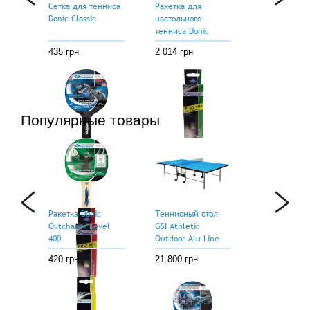
Сетка для тенниса
Ракетка для
Donic Classic
настольного
тенниса Donic
Waldner 1000 new
435 грн
2 014 грн
Популярные товары
Ракетка Donic
Мячи Donic Elite 1*
Sensation 700
40+ (3 шт) White
704 грн
71 грн
Ракетка Donic
Теннисный стол
Ovtcharov Level
GSI Athletic
400
Outdoor Alu Line
Gt-2
420 грн
21 800 грн
Мячи Donic
Advantgarde 3* 40+
(3 шт) White