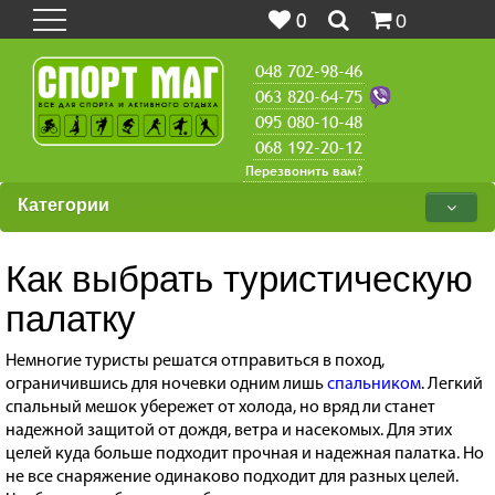
0
0
048 702-98-46
063 820-64-75
095 080-10-48
068 192-20-12
Перезвонить вам?
Категории
Как выбрать туристическую
палатку
Немногие туристы решатся отправиться в поход,
ограничившись для ночевки одним лишь
спальником
. Легкий
спальный мешок убережет от холода, но вряд ли станет
надежной защитой от дождя, ветра и насекомых. Для этих
целей куда больше подходит прочная и надежная палатка. Но
не все снаряжение одинаково подходит для разных целей.