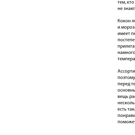
тем, кт
не знаю
Кокон л
и мороз
имеет п
постепен
прилега
намного
темпера
Ассорти
поэтому
перед т
основны
вещь ра
несколь
есть та
понрави
поможет