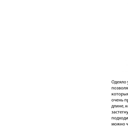
Одеяло 
позволя
которым
очень п
длине, 
застегн
подходи
можно ч