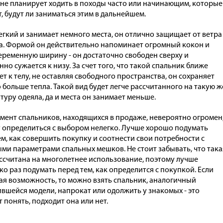
о не планирует ходить в походы часто или начинающим, которые
т, будут ли заниматься этим в дальнейшем.
егкий и занимает немного места, он отлично защищает от ветра
а. Формой он действительно напоминает огромный кокон и
еременную ширину - он достаточно свободен сверху и
но сужается к низу. За счет того, что такой спальник ближе
ет к телу, не оставляя свободного пространства, он сохраняет
 больше тепла. Такой вид будет легче рассчитанного на такую ж
туру одеяла, да и места он занимает меньше.
мент спальников, находящихся в продаже, невероятно огромен
 определиться с выбором нелегко. Лучше хорошо подумать
ем, как совершить покупку и соотнести свои потребности с
ми параметрами спальных мешков. Не стоит забывать, что така
ссчитана на многолетнее использование, поэтому лучше
ко раз подумать перед тем, как определится с покупкой. Если
кая возможность, то можно взять спальник, аналогичный
вшейся модели, напрокат или одолжить у знакомых - это
 понять, подходит она или нет.