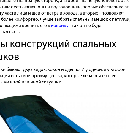
гивается на правую сторону, а второй - на левую. В некоторых
ьниках есть капюшоны и подголовники, первые обеспечивают
у части лица и шеи от ветра и холода, а вторые - позволяют
ь более комфортно. Лучше выбрать спальный мешок с петлями,
оляющими крепить его к
коврику
- так он не будет
альзывать.
ы конструкций спальных
шков
ки бывают двух видов: кокон и одеяло. И у одной, и у второй
кции есть свои преимущества, которые делают их более
ыми в той или иной ситуации.