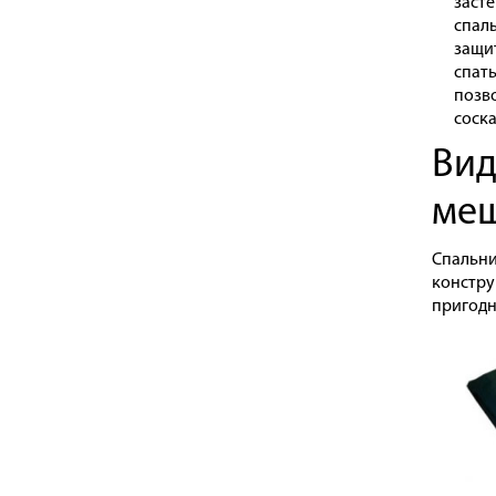
засте
спал
защит
спат
позв
соск
Вид
ме
Спальни
констру
пригодн