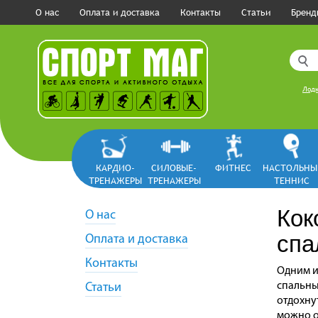
О нас
Оплата и доставка
Контакты
Статьи
Бренд
Лодк
КАРДИО-
СИЛОВЫЕ-
ФИТНЕС
НАСТОЛЬНЫ
ТРЕНАЖЕРЫ
ТРЕНАЖЕРЫ
ТЕННИС
Кок
О нас
спа
Оплата и доставка
Контакты
Одним и
спальны
Статьи
отдохну
можно о