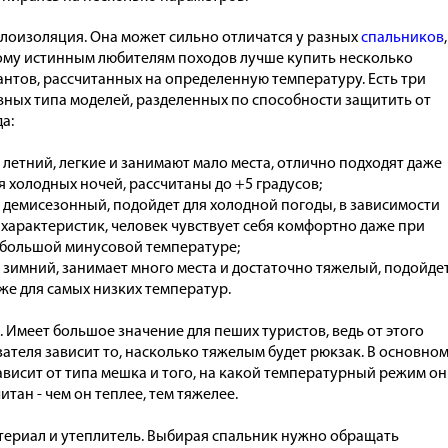
лоизоляция. Она может сильно отличатся у разных
спальников
,
ому истинным любителям походов лучше купить несколько
антов, рассчитанных на определенную температуру. Есть три
вных типа моделей, разделенных по способности защитить от
а:
летний, легкие и занимают мало места, отлично подходят даже
я холодных ночей, рассчитаны до +5 градусов;
демисезонный, подойдет для холодной погоды, в зависимости
 характеристик, человек чувствует себя комфортно даже при
большой минусовой температуре;
зимний, занимает много места и достаточно тяжелый, подойде
же для самых низких температур.
. Имеет большое значение для пеших туристов, ведь от этого
ателя зависит то, насколько тяжелым будет рюкзак. В основном
ависит от типа мешка и того, на какой температурный режим он
итан - чем он теплее, тем тяжелее.
ериал и утеплитель. Выбирая спальник нужно обращать