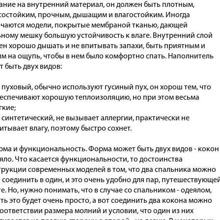
ание на внутренний материал, он должен быть плотным,
состойким, прочным, дышащим и влагостойким. Иногда
ечаются модели, покрытые мембраной тканью, дающей
ьному мешку большую устойчивость к влаге. Внутренний слой
ен хорошо дышать и не впитывать запахи, быть приятным и
им на ощупь, чтобы в нем было комфортно спать. Наполнитель
 быть двух видов:
пуховый, обычно используют гусиный пух, он хорош тем, что
еспечивают хорошую теплоизоляцию, но при этом весьма
гкие;
синтетический, не вызывает аллергии, практически не
итывает влагу, поэтому быстро сохнет.
ма и функциональность. Форма может быть двух видов - кокон
яло. Что касается функциональности, то достоинства
трукции современных моделей в том, что два спальника можно
 соединить в один, и это очень удобно для пар, путешествующе
е. Но, нужно понимать, что в случае со спальником - одеялом,
ть это будет очень просто, а вот соединить два кокона можно
оответствии размера молний и условии, что один из них