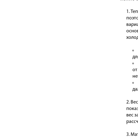
Теп
поэт
вари
осно
холод
дл
от
не
да
Вес
показ
вес з
рассч
Мат