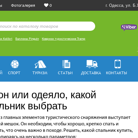
ы
Фотогалерея
0
г. Одесса, ул. Б
и Kolibri
Баллоны Pinguin
Коврики туристические Tramp
Й
СПОРТ
ТУРИЗМ
СТАТЬИ
ДОСТАВКА
КОНТАКТЫ
он или одеяло, какой
льник выбрать
з главных элементов туристического снаряжения выступает
й мешок. Он необходим, чтобы хорошо, крепко спать и
ть, что очень важно в походе. Решить, какой спальник купить,
пираясь на несколько параметров: