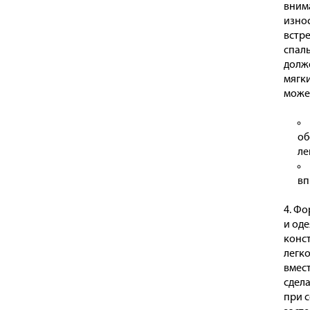
вним
изно
встр
спал
долж
мягк
может
об
ле
вп
Фор
и оде
конс
легко
вмест
сдела
при с