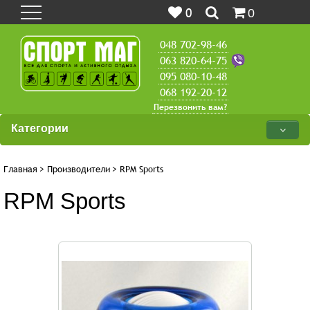
0
0
048 702-98-46
063 820-64-75
095 080-10-48
068 192-20-12
Перезвонить вам?
Категории
Главная
>
Производители
>
RPM Sports
RPM Sports