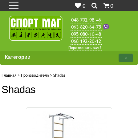
0
0
048 702-98-46
063 820-64-75
095 080-10-48
068 192-20-12
Перезвонить вам?
Категории
Главная
>
Производители
>
Shadas
Shadas