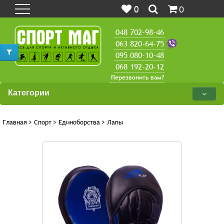
0
0
048 702-98-46
063 820-64-75
095 080-10-48
068 192-20-12
Перезвонить вам?
Категории
Главная
>
Спорт
>
Единоборства
>
Лапы