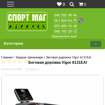
0
0
048 702-98-46
063 820-64-75
095 080-10-48
068 192-20-12
Перезвонить вам?
Категории
Главная
>
Кардио-тренажеры
>
Беговая дорожка Vigor 6131EAI
Беговая дорожка Vigor 6131EAI
Артикул: 6131EAI
Отзывов: 0