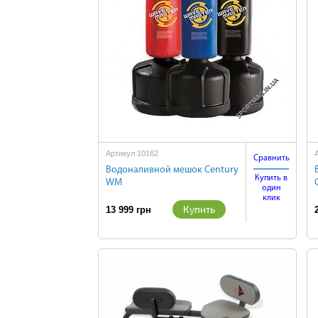
Артикул 10162
Сравнить
Водоналивной мешок Century
Купить в
WM
один
клик
Купить
13 999 грн