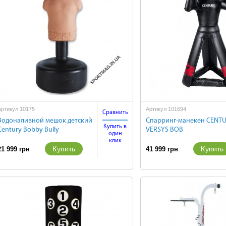
Артикул 10175
Артикул 101694
Сравнить
Водоналивной мешок детский
Спарринг-манекен CENT
Купить в
Century Bobby Bully
VERSYS BOB
один
клик
Купить
Купить
21 999 грн
41 999 грн