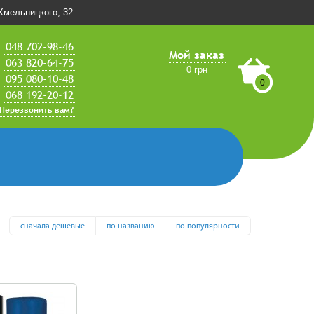
.Хмельницкого, 32
048 702-98-46
Мой заказ
063 820-64-75
0 грн
095 080-10-48
0
068 192-20-12
Перезвонить вам?
сначала дешевые
по названию
по популярности