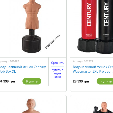
Артикул 101692
Артикул 101771
Сравнить
Водоналивной мешок Century
Водоналивной мешок Cen
Купить в
Bob-Box XL
Wavemaster 2XL Pro с зо
один
клик
Купить
Купить
34 999 грн
29 999 грн