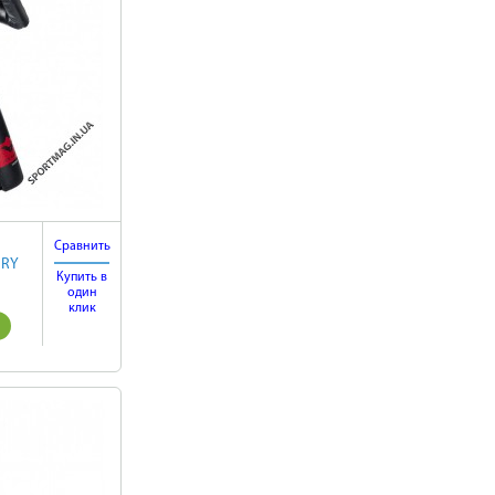
Сравнить
URY
Купить в
один
клик