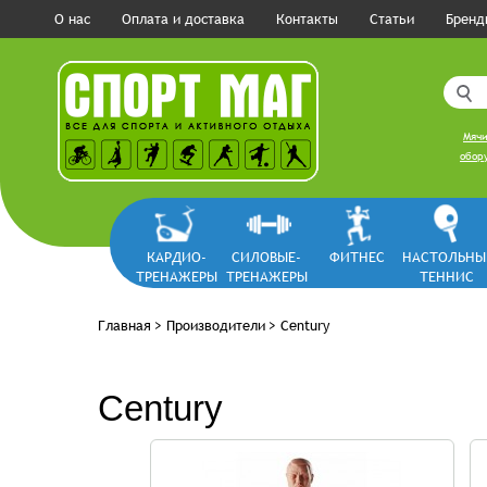
О нас
Оплата и доставка
Контакты
Статьи
Бренд
Мячи
обору
КАРДИО-
СИЛОВЫЕ-
ФИТНЕС
НАСТОЛЬНЫ
ТРЕНАЖЕРЫ
ТРЕНАЖЕРЫ
ТЕННИС
Главная
>
Производители
>
Century
Century