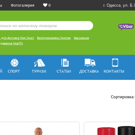
ы
Фотогалерея
0
г. Одесса, ул. Б
 для фитнеса Hop-Sport
Велотренажеры Sportop
Массажное
дование InterFit
Й
СПОРТ
ТУРИЗМ
СТАТЬИ
ДОСТАВКА
КОНТАКТЫ
Сортировка: