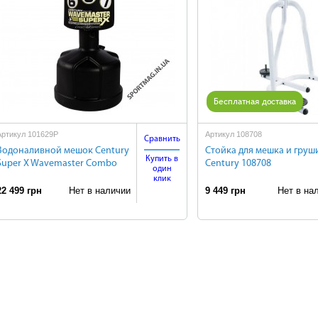
Бесплатная доставка
Артикул 101629P
Артикул 108708
Сравнить
Водоналивной мешок Century
Стойка для мешка и груш
Купить в
Super X Wavemaster Combo
Century 108708
один
клик
22 499 грн
Нет в наличии
9 449 грн
Нет в нал