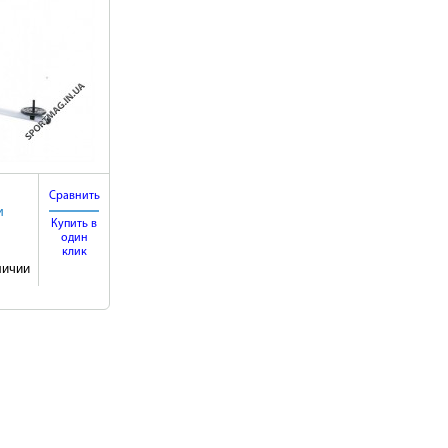
Сравнить
и
Купить в
один
клик
ичии