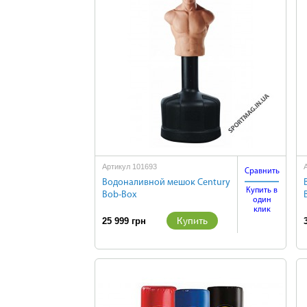
Артикул 101693
Сравнить
Водоналивной мешок Century
Купить в
Bob-Box
один
клик
Купить
25 999 грн