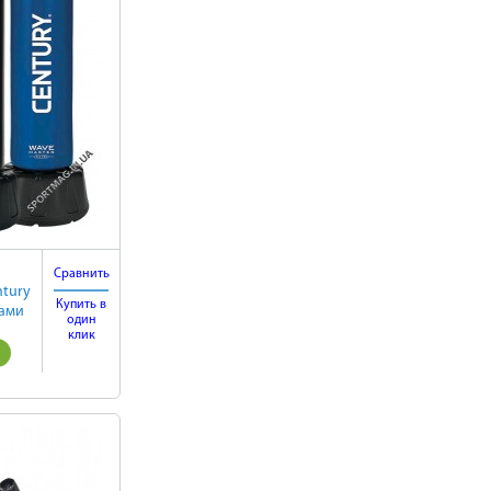
Сравнить
tury
Купить в
нами
один
клик