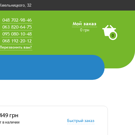
.Хмельницкого, 32
048 702-98-46
Мой заказ
063 820-64-75
0 грн
095 080-10-48
0
068 192-20-12
Перезвонить вам?
 449 грн
Быстрый заказ
т в наличии