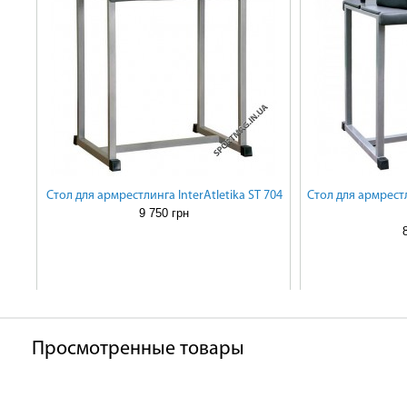
Стол для армрестлинга InterAtletika ST 704
Стол для армрестл
9 750 грн
Просмотренные товары