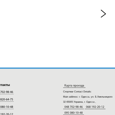
нтакты
Карта проезда
Спортмаг
Contact Details:
 702-98-46
Main address:
г. Одесса, ул. Б.Хмельницкого
 820-64-75
32
65005
Украина, г. Одесса
,
 080-10-48
048 702-98-46
068 192-20-12
095 080-10-48
 192-20-12