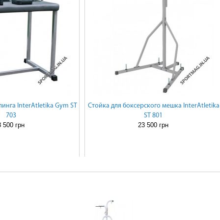
инга InterAtletika Gym SТ
Стойка для боксерского мешка InterAtletika
703
SТ 801
8 500 грн
23 500 грн