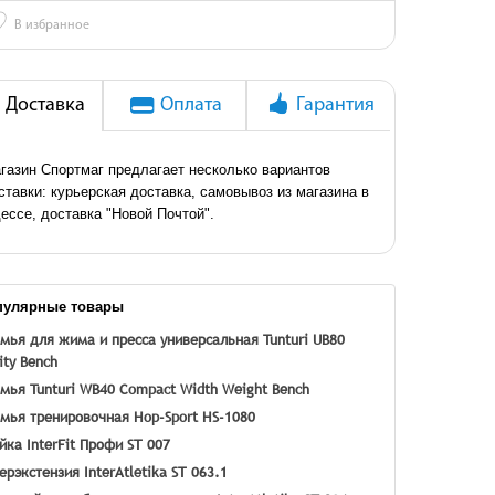
♡
В избранное
Доставка
Оплата
Гарантия
газин Спортмаг предлагает несколько вариантов
ставки: курьерская доставка, самовывоз из магазина в
ессе, доставка "Новой Почтой".
пулярные товары
мья для жима и пресса универсальная Tunturi UB80
lity Bench
мья Tunturi WB40 Compact Width Weight Bench
мья тренировочная Hop-Sport HS-1080
йка InterFit Профи ST 007
ерэкстензия InterAtletika ST 063.1