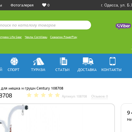
ы
Фотогалерея
0
г. Одесса, ул. Б
треки Life Gear
Чехлы Cornilleau
Скакалки PowerPlay
Й
СПОРТ
ТУРИЗМ
СТАТЬИ
ДОСТАВКА
КОНТАКТЫ
 для мешка и груши Century 108708
08708
Артикул: 108708
Отзывов: 0
9
Не