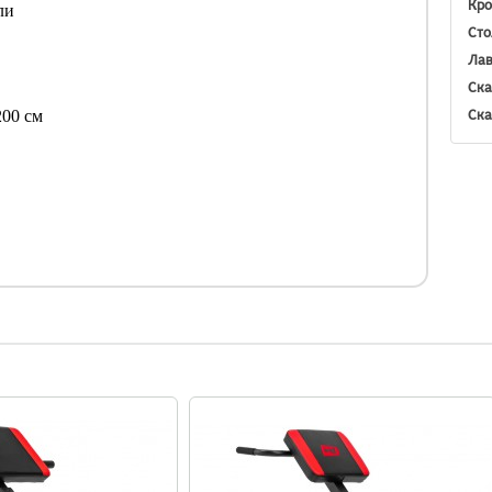
Кро
ли
Сто
Лав
Ска
Ска
200 см