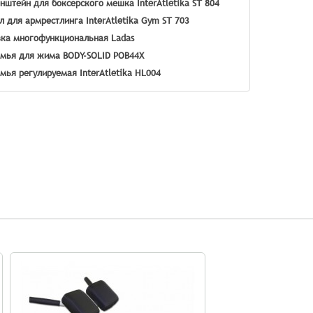
нштейн для боксерского мешка InterAtletika SТ 804
л для армрестлинга InterAtletika Gym SТ 703
ка многофункциональная Ladas
мья для жима BODY-SOLID POB44X
мья регулируемая InterAtletika HL004