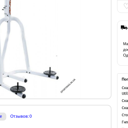
Ма
до
Од
По
Ска
Uti
Ска
Ска
Сто
е
Отзывов: 0
Гип