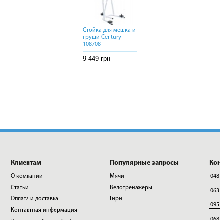
Стойка для мешка и
Стойка для мешка и
Стойка для мешка и
груши Century
груши Century
груши Century
108708
108708
108708
9 449 грн
9 449 грн
9 449 грн
Клиентам
Популярные запросы
Ко
О компании
Мячи
048
Статьи
Велотренажеры
063
Оплата и доставка
Гири
095
Контактная информация
068