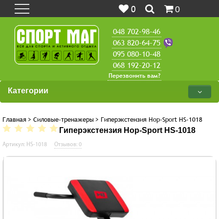
0
0
048 702-98-46
063 820-64-75
095 080-10-48
068 192-20-12
Перезвонить вам?
Категории
Главная
>
Силовые-тренажеры
>
Гиперэкстензия Hop-Sport HS-1018
Гиперэкстензия Hop-Sport HS-1018
Артикул: HS-1018
Отзывов: 0