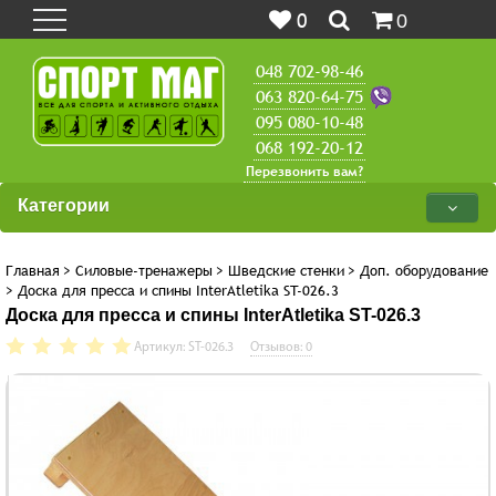
0
0
048 702-98-46
063 820-64-75
095 080-10-48
068 192-20-12
Перезвонить вам?
Категории
Главная
>
Силовые-тренажеры
>
Шведские стенки
>
Доп. оборудование
>
Доска для пресса и спины InterAtletika ST-026.3
Доска для пресса и спины InterAtletika ST-026.3
Артикул: ST-026.3
Отзывов: 0