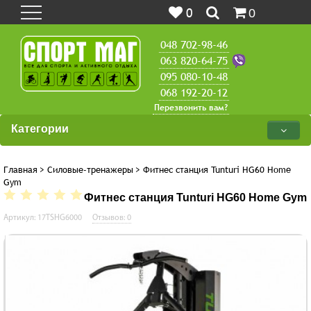
0
0
048 702-98-46
063 820-64-75
095 080-10-48
068 192-20-12
Перезвонить вам?
Категории
Главная
>
Силовые-тренажеры
>
Фитнес станция Tunturi HG60 Home
Gym
Фитнес станция Tunturi HG60 Home Gym
Артикул: 17TSHG6000
Отзывов: 0