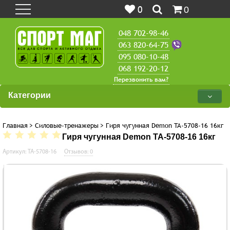
0
0
048 702-98-46
063 820-64-75
095 080-10-48
068 192-20-12
Перезвонить вам?
Категории
Главная
>
Силовые-тренажеры
>
Гиря чугунная Demon TA-5708-16 16кг
Гиря чугунная Demon TA-5708-16 16кг
Артикул: TA-5708-16
Отзывов: 0