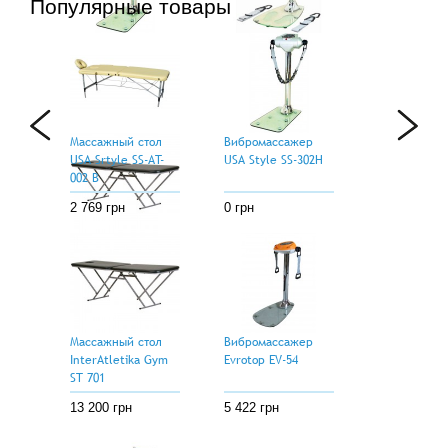
Популярные товары
Вибромассажер
Вибромассажер
USA Style SS-302Н
USA Style SS-302D5
0 грн
0 грн
Массажный стол
Вибромассажер
USA Srtyle SS-АT-
USA Style SS-302Н
002 В
2 769 грн
0 грн
Массажный стол
InterAtletika Gym
ST 701
13 200 грн
Массажный стол
Вибромассажер
InterAtletika Gym
Evrotop EV-54
ST 701
13 200 грн
5 422 грн