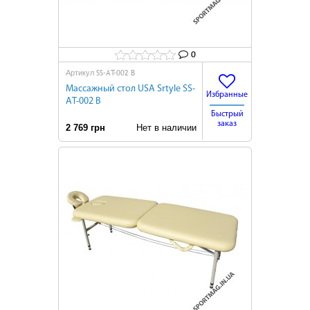
0
SS-АT-002 В
Артикул
Массажный стол USA Srtyle SS-
Избранные
АT-002 В
Быстрый
заказ
2 769 грн
Нет в наличии