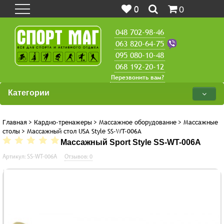
0
0
048 702-98-46
063 820-64-75
095 080-10-48
068 192-20-12
Перезвонить вам?
Категории
Главная
>
Кардио-тренажеры
>
Массажное оборудование
>
Массажные
столы
>
Массажный стол USA Style SS-WT-006A
Массажный Sport Style SS-WT-006A
Артикул: SS-WT-006A
Отзывов: 0