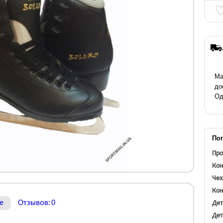
Ма
до
Од
По
Про
Кон
Чех
Кон
Дет
е
Отзывов: 0
Дет