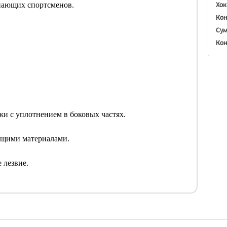
Хок
инающих спортсменов.
Кон
Сум
Кон
ожи с уплотнением в боковых частях.
ащими материалами.
е лезвие.