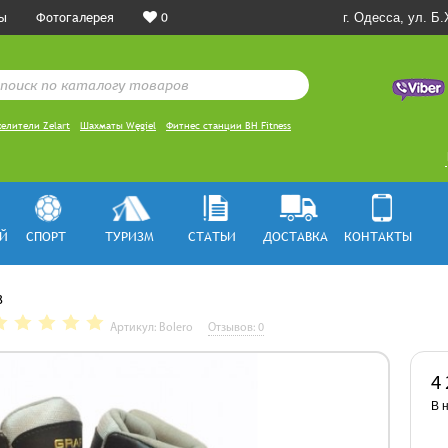
ы
Фотогалерея
0
г. Одесса, ул. Б
елители Zelart
Шахматы Węgiel
Фитнес станции BH Fitness
Й
СПОРТ
ТУРИЗМ
СТАТЬИ
ДОСТАВКА
КОНТАКТЫ
8
Артикул: Bolero
Отзывов: 0
4
В 