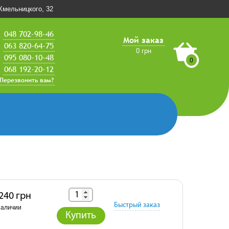
.Хмельницкого, 32
048 702-98-46
Мой заказ
063 820-64-75
0 грн
095 080-10-48
0
068 192-20-12
Перезвонить вам?
 240 грн
Быстрый заказ
наличии
Купить