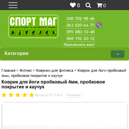
0
0
048 702-98-46
063 820-64-75
095 080-10-48
068 192-20-12
Перезвонить вам?
Категории
Главная
>
Фитнес
>
Коврики для фитнеса
>
Коврик для йоги пробковый
4мм, пробковое покрытие и каучук
Коврик для йоги пробковый 4мм, пробковое
покрытие и каучук
Артикул: FI-7156-8
Отзывов: 1