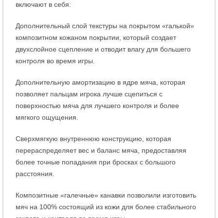
включают в себя:
Дополнительный слой текстуры на покрытом «галькой»
композитном кожаном покрытии, который создает
двухслойное сцепление и отводит влагу для большего
контроля во время игры.
Дополнительную амортизацию в ядре мяча, которая
позволяет пальцам игрока лучше сцепиться с
поверхностью мяча для лучшего контроля и более
мягкого ощущения.
Сверхмягкую внутреннюю конструкцию, которая
перераспределяет вес и баланс мяча, предоставляя
более точные попадания при бросках с большого
расстояния.
Композитные «галечные» канавки позволили изготовить
мяч на 100% состоящий из кожи для более стабильного