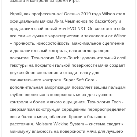
захвата и контроля во время игры.
Играй, как профессионал! Осенью 2019 года Wilson стал
официальным мячом Лига Чемпионов по баскетболу и
представил свой новый мяч EVO NXT. Он сочетает в себе
все самые лучшие характеристики и технологии от Wilson
– прочность, износостойкость, максимальное сцепление
и дополнительный контроль, влагопоглощающее
покрытие. Технология Micro-Touch: дополнительный слой
текстуры на покрытой галькой поверхности мяча создает
двухслойное сцепление и отводит влагу для
окончательного контроля. Super Soft Core -
дополнительная амортизация позволяет вашим пальцам
глубже вцепиться в поверхность мяча для лучшего
контроля и более мягкого ощущения. Технология Tech -
сверхмягкая конструкция сердцевины перераспределяет
вес и баланс мяча, облегчая броски с большого
расстояния. Moisture Wicking System – система сводит к
минимуму влажность на поверхности мяча для лучшего