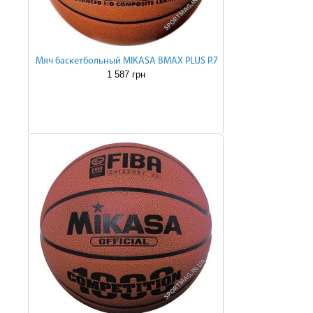
Мяч баскетбольный MIKASA BMAX PLUS P.7
1 587 грн