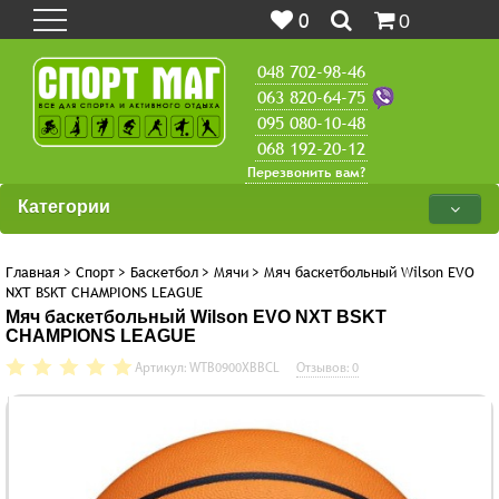
0
0
048 702-98-46
063 820-64-75
095 080-10-48
068 192-20-12
Перезвонить вам?
Категории
Главная
>
Спорт
>
Баскетбол
>
Мячи
>
Мяч баскетбольный Wilson EVO
NXT BSKT CHAMPIONS LEAGUE
Мяч баскетбольный Wilson EVO NXT BSKT
CHAMPIONS LEAGUE
Артикул: WTB0900XBBCL
Отзывов: 0