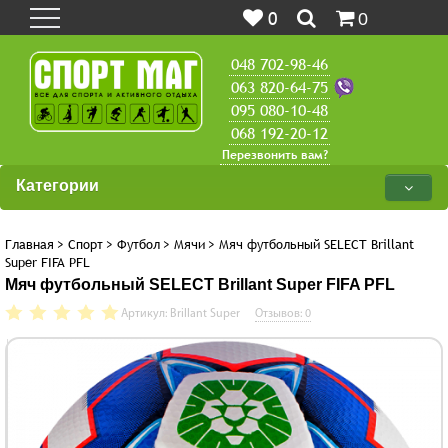
0
0
048 702-98-46
063 820-64-75
095 080-10-48
068 192-20-12
Перезвонить вам?
Категории
Главная
>
Спорт
>
Футбол
>
Мячи
>
Мяч футбольный SELECT Brillant
Super FIFA PFL
Мяч футбольный SELECT Brillant Super FIFA PFL
Артикул: Brillant Super
Отзывов: 0