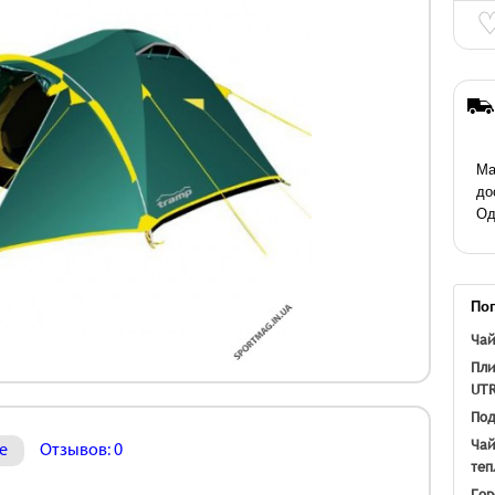
Ма
до
Од
По
Чай
Пли
UT
Под
Чай
е
Отзывов: 0
теп
Гор