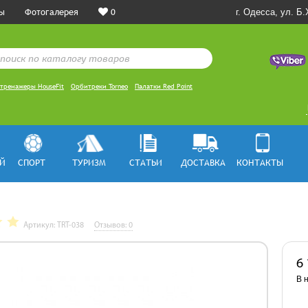
ы
Фотогалерея
0
г. Одесса, ул. Б
тренажеры HouseFit
Орбитреки Torneo
Палатки Red Point
Й
СПОРТ
ТУРИЗМ
СТАТЬИ
ДОСТАВКА
КОНТАКТЫ
Артикул: TRT-038
Отзывов: 0
6
В 