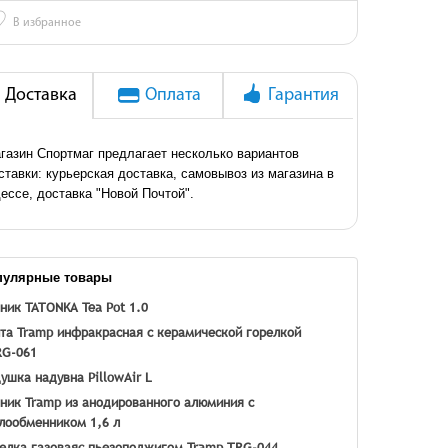
♡
В избранное
Доставка
Оплата
Гарантия
газин Спортмаг предлагает несколько вариантов
ставки: курьерская доставка, самовывоз из магазина в
ессе, доставка "Новой Почтой".
пулярные товары
ник TATONKA Tea Pot 1.0
та Tramp инфракрасная с керамической горелкой
RG-061
ушка надувна PillowAir L
ник Tramp из анодированного алюминия с
лообменником 1,6 л
елка газоваяc пьезоподжигом Tramp TRG-044