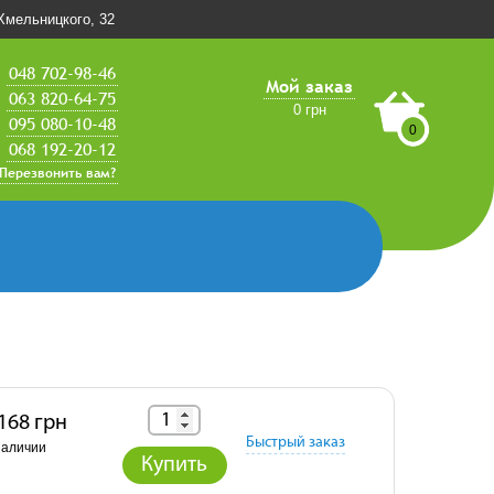
.Хмельницкого, 32
048 702-98-46
Мой заказ
063 820-64-75
0 грн
095 080-10-48
0
068 192-20-12
Перезвонить вам?
 168 грн
Быстрый заказ
наличии
Купить