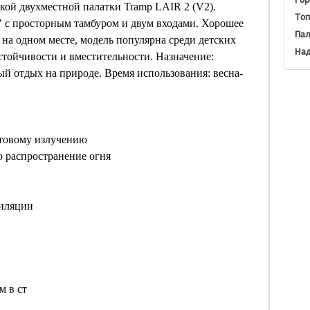
кой двухместной палатки Tramp LAIR 2 (V2).
Топ
" с просторным тамбуром и двум входами. Хорошее
Пал
на одном месте, модель популярна среди детских
Над
стойчивости и вместительности. Назначение:
й отдых на природе. Время использования: весна-
етовому излучению
 распространение огня
тиляции
м в ст
р