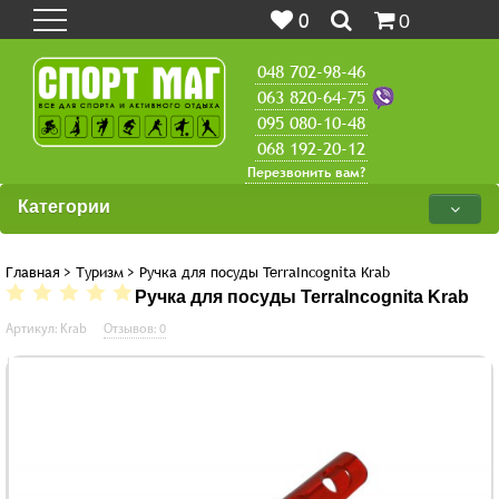
0
0
048 702-98-46
063 820-64-75
095 080-10-48
068 192-20-12
Перезвонить вам?
Категории
Главная
>
Туризм
>
Ручка для посуды TerraIncognita Krab
Ручка для посуды TerraIncognita Krab
Артикул: Krab
Отзывов: 0