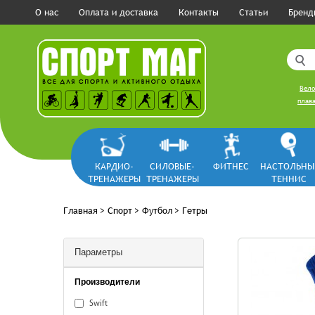
О нас
Оплата и доставка
Контакты
Статьи
Бренд
Вело
плава
КАРДИО-
СИЛОВЫЕ-
ФИТНЕС
НАСТОЛЬНЫ
ТРЕНАЖЕРЫ
ТРЕНАЖЕРЫ
ТЕННИС
Главная
>
Спорт
>
Футбол
>
Гетры
Параметры
Производители
Swift