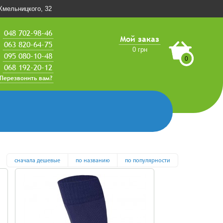
.Хмельницкого, 32
048 702-98-46
Мой заказ
063 820-64-75
0 грн
095 080-10-48
0
068 192-20-12
Перезвонить вам?
сначала дешевые
по названию
по популярности