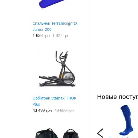
Спальник TerraIncognita
Junior 200
1 638 грн
1 927 грн
Новые посту
Орбитрек Stamax THOR
Plus
43 499 грн
48 999 грн