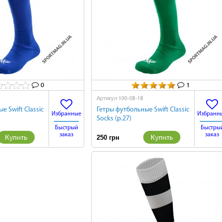
0
1
100-08-18
Артикул
е Swift Classic
Гетры футбольные Swift Classic
Избранные
Избранн
Socks (р.27)
Быстрый
Быстры
заказ
заказ
Купить
Купить
250 грн