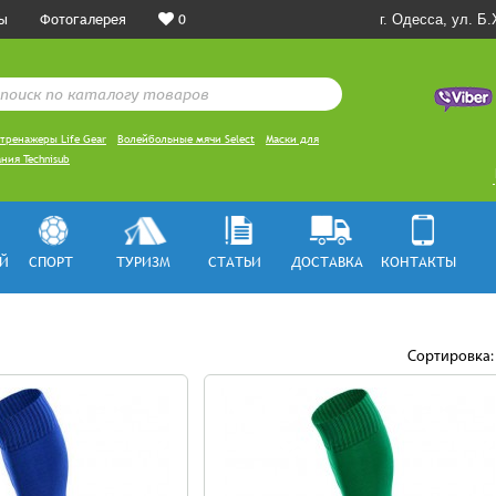
ы
Фотогалерея
0
г. Одесса, ул. Б
тренажеры Life Gear
Волейбольные мячи Select
Маски для
ния Technisub
Й
СПОРТ
ТУРИЗМ
СТАТЬИ
ДОСТАВКА
КОНТАКТЫ
Сортировка: