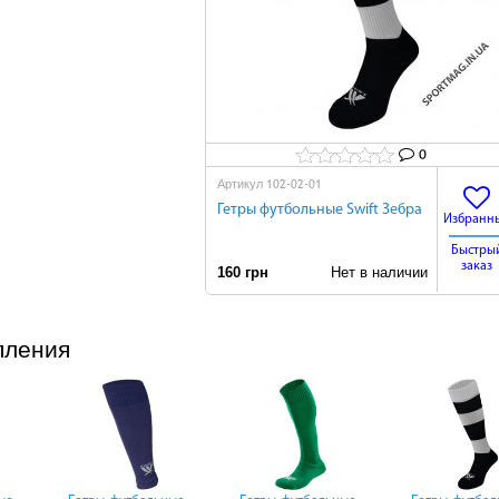
0
102-02-01
Артикул
Гетры футбольные Swift Зебра
Избранн
Быстры
заказ
160 грн
Нет в наличии
пления