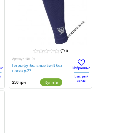
0
101-04
Артикул
Гетры футбольные Swift без
ые
Избранные
носка р.27
й
Быстрый
заказ
Купить
250 грн