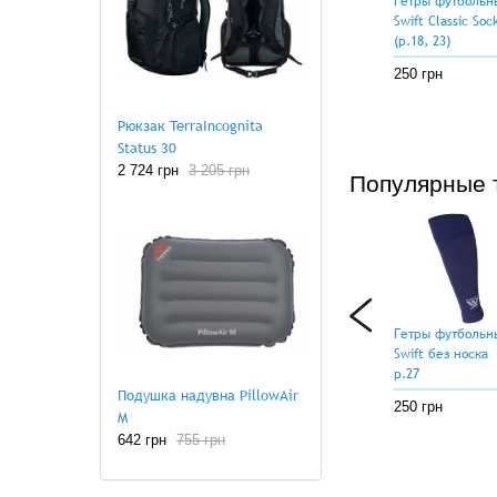
Гетры футбольн
Swift Classic Soc
(р.18, 23)
250 грн
Рюкзак TerraIncognita
Status 30
2 724 грн
3 205 грн
Популярные 
Гетры футбольн
Swift без носка
р.27
Подушка надувна PillowAir
250 грн
M
642 грн
755 грн