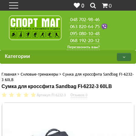
0
0
048 702-98-46
063 820-64-75
095 080-10-48
068 192-20-12
Перезвонить вам?
Категории
Главная
>
Силовые-тренажеры
>
Сумка для кроссфита Sandbag FI-6232-
3 60LB
Сумка для кроссфита Sandbag FI-6232-3 60LB
Артикул: FI-6232-3
Отзывов: 0