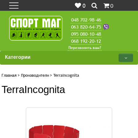
0
0
048 702-98-46
063 820-64-75
095 080-10-48
068 192-20-12
Перезвонить вам?
Категории
Главная
>
Производители
>
TerraIncognita
TerraIncognita