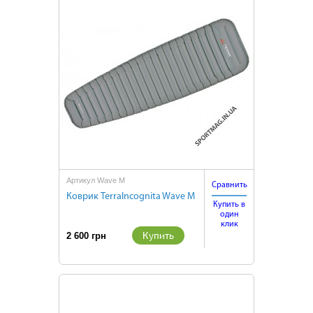
Артикул Wave M
Сравнить
Коврик TerraIncognita Wave M
Купить в
один
клик
Купить
2 600 грн