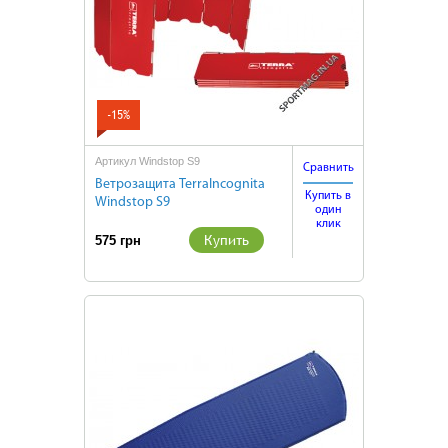
-15%
Артикул Windstop S9
Сравнить
Ветрозащита TerraIncognita
Купить в
Windstop S9
один
клик
Купить
575 грн