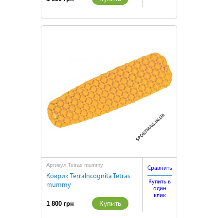
Артикул Tetras mummy
Сравнить
Коврик TerraIncognita Tetras
Купить в
mummy
один
клик
Купить
1 800 грн