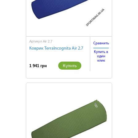
Артикул Air 2.7
Сравнить
Коврик TerraIncognita Air 2.7
Купить в
один
клик
Купить
1 941 грн