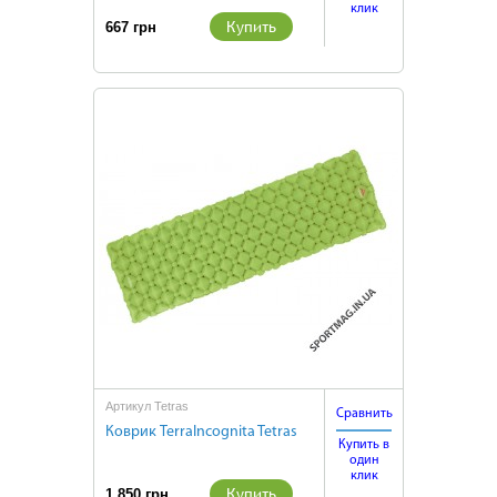
клик
Купить
667 грн
Артикул Tetras
Сравнить
Коврик TerraIncognita Tetras
Купить в
один
клик
Купить
1 850 грн