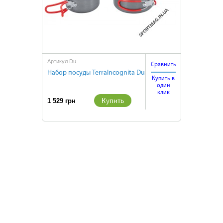
Артикул Du
Сравнить
Набор посуды TerraIncognita Du
Купить в
один
клик
Купить
1 529 грн