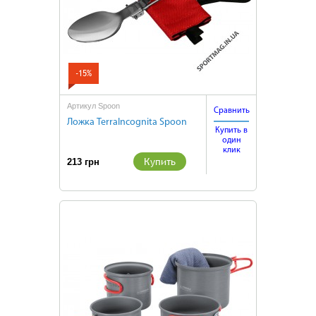
-15%
Артикул Spoon
Сравнить
Ложка TerraIncognita Spoon
Купить в
один
клик
Купить
213 грн