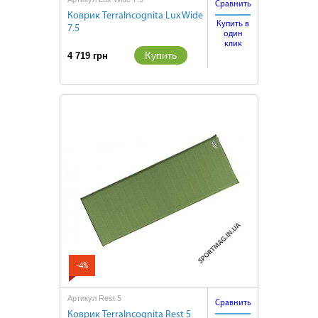
Сравнить
Коврик TerraIncognita Lux Wide
Купить в
7.5
один
клик
Купить
4 719 грн
-4%
Артикул Rest 5
Сравнить
Коврик TerraIncognita Rest 5