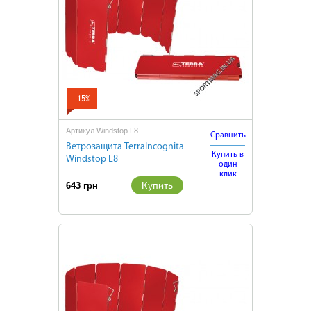
-15%
Артикул Windstop L8
Сравнить
Ветрозащита TerraIncognita
Купить в
Windstop L8
один
клик
Купить
643 грн