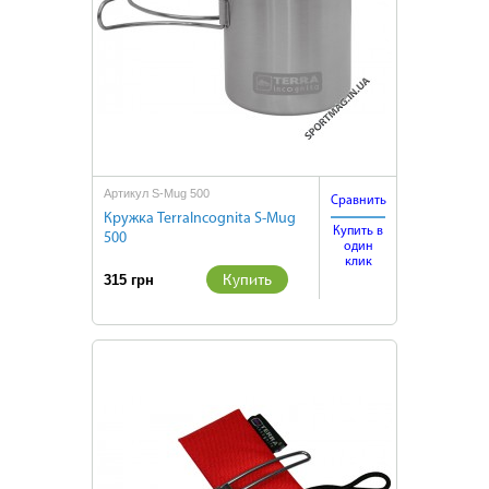
Артикул S-Mug 500
Сравнить
Кружка TerraIncognita S-Mug
Купить в
500
один
клик
Купить
315 грн