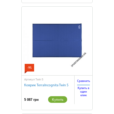
-9%
Артикул Twin 5
Сравнить
Коврик TerraIncognita Twin 5
Купить в
один
клик
Купить
5 087 грн