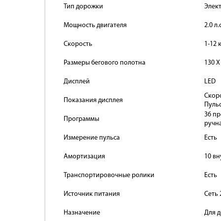
Тип дорожки
Элек
Мощность двигателя
2.0 л.
Скорость
1-12 
Размеры бегового полотна
130 Х
Дисплей
LED
Скор
Показания дисплея
Пульс
36 пр
Программы
ручн
Измерение пульса
Есть
Амортизация
10 в
Транспортировочные ролики
Есть
Источник питания
Сеть 
Назначение
Для 