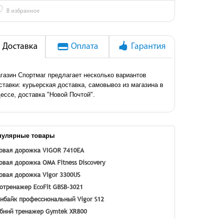
♡
В избранное
Доставка
Оплата
Гарантия
газин Спортмаг предлагает несколько вариантов
ставки: курьерская доставка, самовывоз из магазина в
ессе, доставка "Новой Почтой".
пулярные товары
овая дорожка VIGOR 7410EA
овая дорожка OMA Fitness Discovery
овая дорожка Vigor 3300US
отренажер EcoFit GBSB-3021
нбайк профессиональный Vigor S12
бний тренажер Gymtek XR800