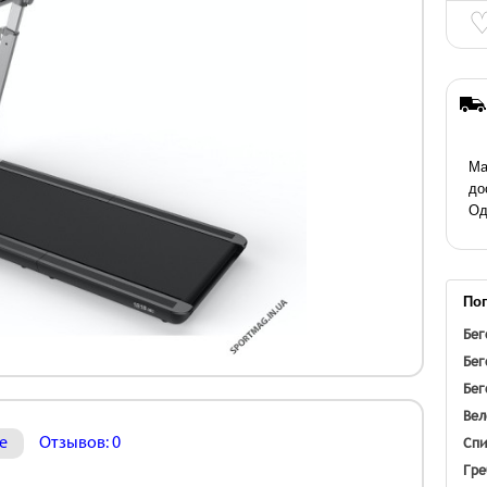
Ма
до
Од
По
Бег
Бег
Бег
Вел
Спи
е
Отзывов: 0
Гре