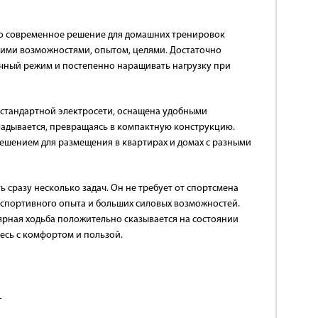
это современное решение для домашних тренировок
кими возможностями, опытом, целями. Достаточно
чный режим и постепенно наращивать нагрузку при
т стандартной электросети, оснащена удобными
кладывается, превращаясь в компактную конструкцию.
ешением для размещения в квартирах и домах с разными
 сразу несколько задач. Он не требует от спортсмена
 спортивного опыта и больших силовых возможностей.
ярная ходьба положительно сказывается на состоянии
тесь с комфортом и пользой.
г