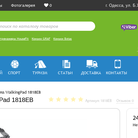
ы
Фотогалерея
0
г. Одесса, ул. Б
тренажеры HouseFit
Коньки GRAF
Коньки Botas
Й
СПОРТ
ТУРИЗМ
СТАТЬИ
ДОСТАВКА
КОНТАКТЫ
ss WalkingPad 1818EB
gPad 1818EB
Артикул: 1818EB
Отзывов: 0
2
Не