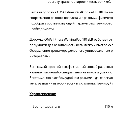
· простоту транспортировки (есть ролики).
Беговая дорожка OMA Fitness WalkingPad 1818EB – 
спортсменов разного возраста и с разными физичес
подобрать соответствующий параметрам тренирово
необходимости.
Дорожка OMA Fitness WalkingPad 1818EB работает о
поручнями для безопасности бега, легко и быстро с
Оформление тренажера делает его универсальным р
интерьерами.
Бег– самый простой и эффективный способ разрешить
наличия каких-либо специальных навыков и умений,
Бегать можно в любом удобном режиме – даже регул
тела, развитии выносливости и силы воли. Тренируй
Характеристики:
Вес пользователя
110 к