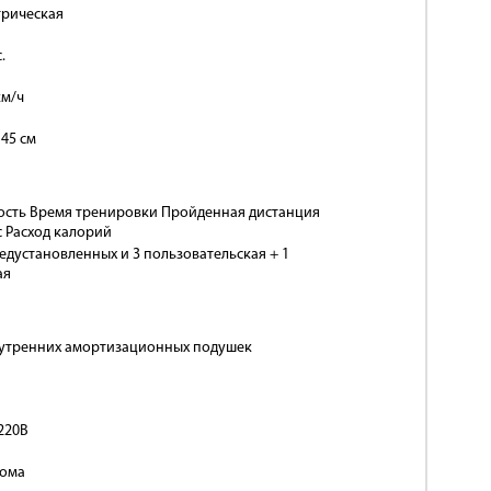
трическая
с.
км/ч
 45 см
ость Время тренировки Пройденная дистанция
 Расход калорий
едустановленных и 3 пользовательская + 1
ая
нутренних амортизационных подушек
220В
дома