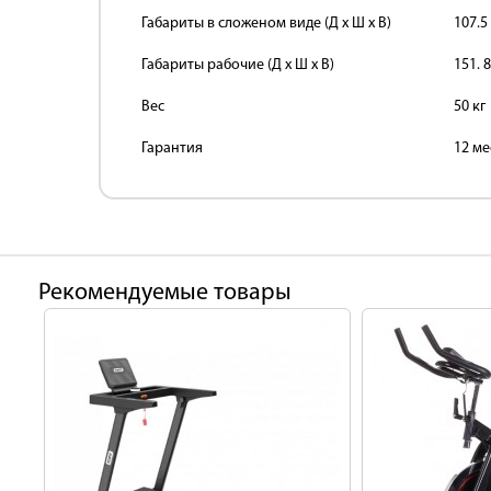
Габариты в сложеном виде (Д x Ш x В)
107.5
Габариты рабочие (Д x Ш x В)
151. 8
Вес
50 кг
Гарантия
12 ме
Рекомендуемые товары