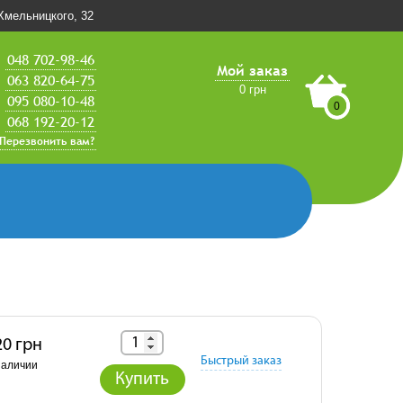
.Хмельницкого, 32
048 702-98-46
Мой заказ
063 820-64-75
0 грн
095 080-10-48
0
068 192-20-12
Перезвонить вам?
20 грн
Быстрый заказ
наличии
Купить