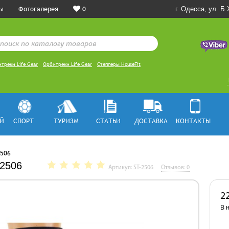
ы
Фотогалерея
0
г. Одесса, ул. Б
треки Life Gear
Орбитреки Life Gear
Степперы HouseFit
Й
СПОРТ
ТУРИЗМ
СТАТЬИ
ДОСТАВКА
КОНТАКТЫ
2506
-2506
Артикул: ST-2506
Отзывов: 0
2
В 