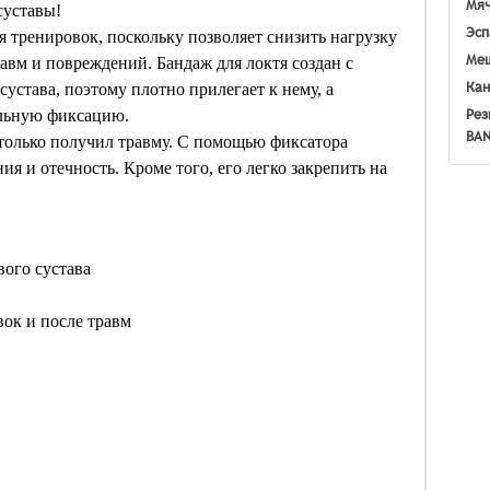
Мяч
суставы!
Эсп
я тренировок, поскольку позволяет снизить нагрузку
Меш
авм и повреждений. Бандаж для локтя создан с
Кан
устава, поэтому плотно прилегает к нему, а
Рез
льную фиксацию.
BA
 только получил травму. С помощью фиксатора
 и отечность. Кроме того, его легко закрепить на
вого сустава
вок и после травм