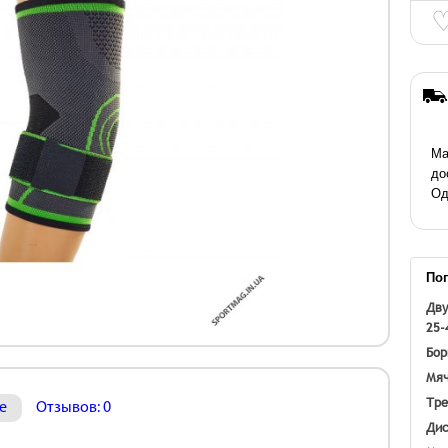
Ма
до
Од
По
Дву
25-
Бор
Мяч
Тре
е
Отзывов: 0
Дис