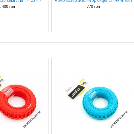
р Zelart 7кг FI-1251- 7
Армбластер (изолятор бицепса) ARM-1001
1 400 грн
770 грн