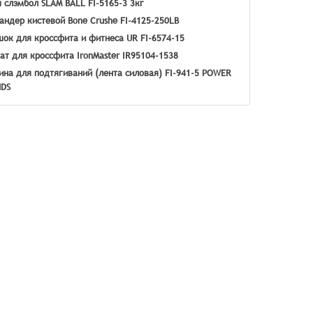
 слэмбол SLAM BALL FI-5165-3 3кг
андер кистевой Bone Crushe FI-4125-250LB
ок для кроссфита и фитнеса UR FI-6574-15
ат для кроссфита IronMaster IR95104-1538
ина для подтягиваний (лента силовая) FI-941-5 POWER
NDS