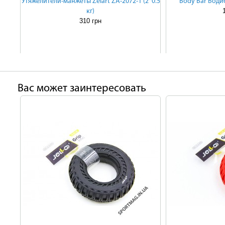
Утяжелители-манжеты Zelart ZA-2072-1 (2*0.5
Body Bar Бодиба
кг)
310 грн
Ваc может заинтересовать