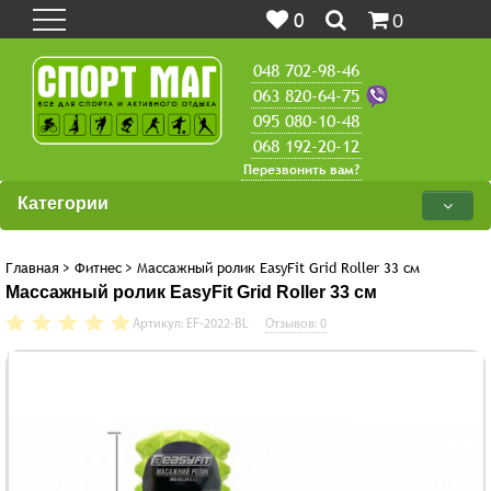
0
0
048 702-98-46
063 820-64-75
095 080-10-48
068 192-20-12
Перезвонить вам?
Категории
Главная
>
Фитнес
>
Массажный ролик EasyFit Grid Roller 33 см
Массажный ролик EasyFit Grid Roller 33 см
Артикул: EF-2022-BL
Отзывов: 0