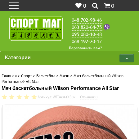
0
0
048 702-98-46
063 820-64-75
095 080-10-48
068 192-20-12
Перезвонить вам?
Категории
Главная
>
Спорт
>
Баскетбол
>
Мячи
>
Мяч баскетбольный Wilson
Performance All Star
Мяч баскетбольный Wilson Performance All Star
Артикул: WTB4041XB07
Отзывов: 0