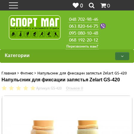
0
0
048 702-98-46
063 820-64-75
095 080-10-48
068 192-20-12
Перезвонить вам?
Категории
Главная
>
Фитнес
>
Напульсник для фиксации запястья Zelart GS-420
Напульсник для фиксации запястья Zelart GS-420
Артикул: GS-420
Отзывов: 0