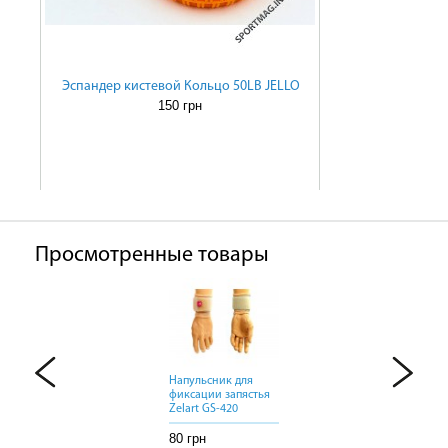
Эспандер кистевой Кольцо 50LB JELLO
150 грн
Просмотренные товары
Напульсник для
Напульсник для
Напульсник для
фиксации запястья
фиксации запястья
фиксации запястья
Zelart GS-420
Zelart GS-420
Zelart GS-420
80 грн
80 грн
80 грн