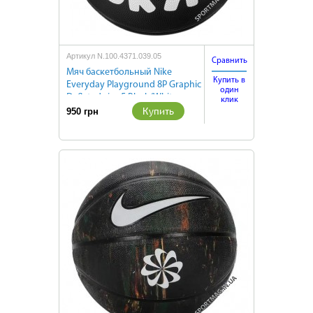
Артикул N.100.4371.039.05
Сравнить
Мяч баскетбольный Nike
Купить в
Everyday Playground 8P Graphic
один
Deflated size 5 Black/White
клик
Купить
950 грн