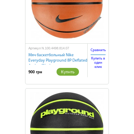
Артикул N.100.4498.814.07
Сравнить
Мяч баскетбольный Nike
Купить в
Everyday Playground 8P Deflated
один
Amber/Black
клик
Купить
900 грн