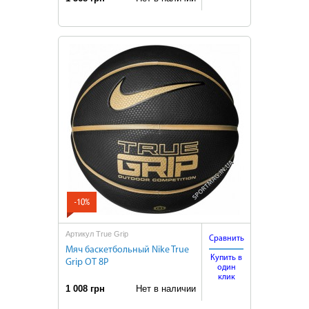
-10%
Артикул True Grip
Сравнить
Мяч баскетбольный Nike True
Купить в
Grip OT 8P
один
клик
1 008 грн
Нет в наличии