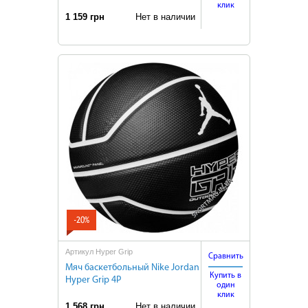
клик
1 159 грн
Нет в наличии
-20%
Артикул Hyper Grip
Сравнить
Мяч баскетбольный Nike Jordan
Купить в
Hyper Grip 4P
один
клик
1 568 грн
Нет в наличии