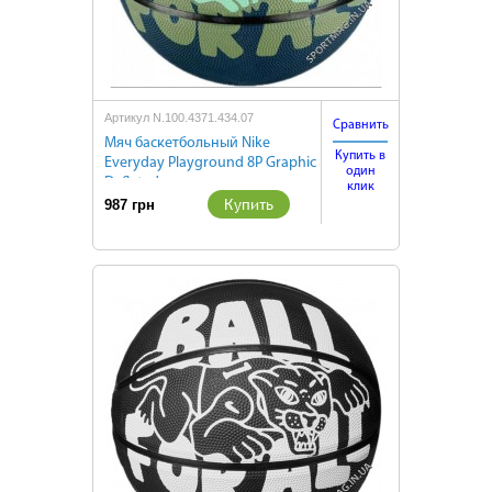
Артикул N.100.4371.434.07
Сравнить
Мяч баскетбольный Nike
Купить в
Everyday Playground 8P Graphic
один
Deflated
клик
Купить
987 грн