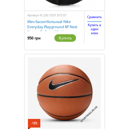
Артикул N.100.7037.973.07
Сравнить
Мяч баскетбольный Nike
Купить в
Everyday Playground 8P Next
один
Nature Deflated Multi
клик
Купить
950 грн
-18%