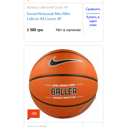
Артикул LeBron All Courts 4P
Сравнить
Баскетбольный Мяч Nike
Купить в
LeBron All Courts 4P
один
клик
1 500 грн
Нет в наличии
-10%
Артикул Baller