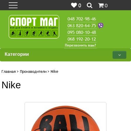
0
0
048 702-98-46
063 820-64-75
095 080-10-48
068 192-20-12
Перезвонить вам?
Категории
Главная
>
Производители
>
Nike
Nike