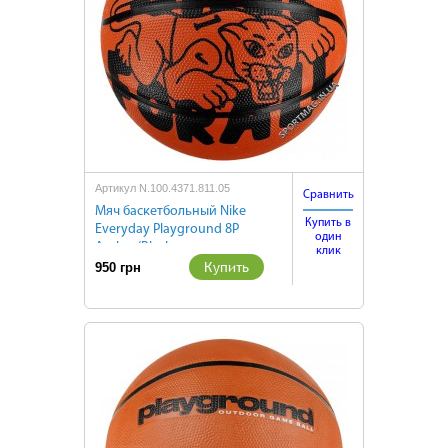
Артикул N.100.4371.811.05
Сравнить
Мяч баскетбольный Nike
Купить в
Everyday Playground 8P
один
Amber/Black
клик
Купить
950 грн