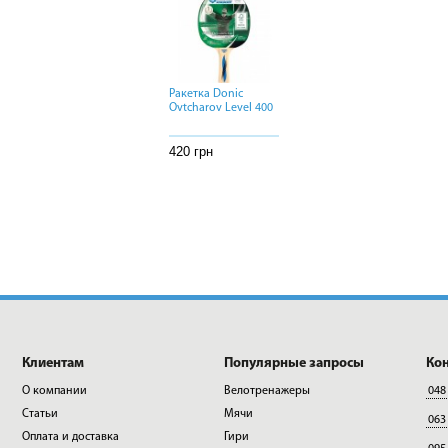
Ракетка Donic
Ракетка Donic
Ракетка Donic
Ovtcharov Level 400
Ovtcharov Level 400
Ovtcharov Level 400
420 грн
420 грн
420 грн
Клиентам
Популярные запросы
Ко
О компании
Велотренажеры
048
Статьи
Мячи
063
Оплата и доставка
Гири