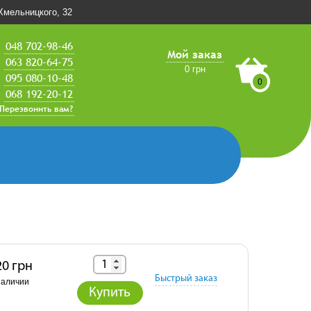
.Хмельницкого, 32
048 702-98-46
Мой заказ
063 820-64-75
0 грн
095 080-10-48
0
068 192-20-12
Перезвонить вам?
20 грн
Быстрый заказ
наличии
Купить