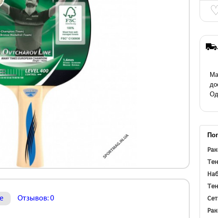
Ма
до
Од
По
Рак
Тен
Наб
Тен
Сет
е
Отзывов: 0
Рак