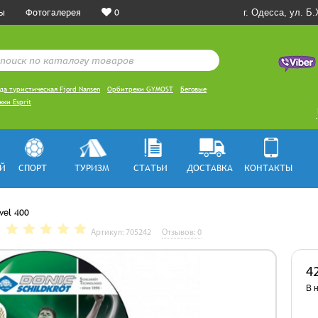
ы
Фотогалерея
0
г. Одесса, ул. Б
да туристическая Fjord Nansen
Орбитреки GYMOST
Беговые
ки Esprit
Й
СПОРТ
ТУРИЗМ
СТАТЬИ
ДОСТАВКА
КОНТАКТЫ
vel 400
Артикул: 705242
Отзывов: 0
4
В 