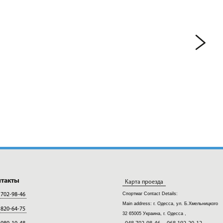
нтакты
Карта проезда
Спортмаг
Contact Details:
 702-98-46
Main address:
г. Одесса, ул. Б.Хмельницкого
 820-64-75
32
65005
Украина, г. Одесса
,