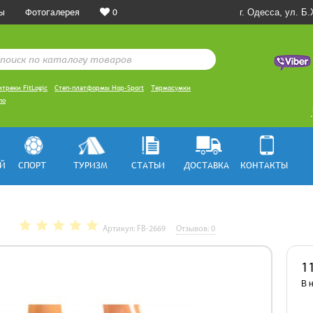
ы
Фотогалерея
0
г. Одесса, ул. Б
треки FitLogic
Степ-платформы Hop-Sport
Термосумки
mo
Й
СПОРТ
ТУРИЗМ
СТАТЬИ
ДОСТАВКА
КОНТАКТЫ
Артикул: FB-2669
Отзывов: 0
1
В 