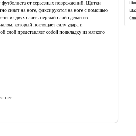
Шап
у футболиста от серьезных повреждений. Щитки
но сидят на ноге, фиксируются на ноге с помощью
Шах
ны из двух слоев: первый слой сделан из
Спа
иалом, который поглощает силу удара и
рой слой представляет собой подкладку из мягкого
я: нет