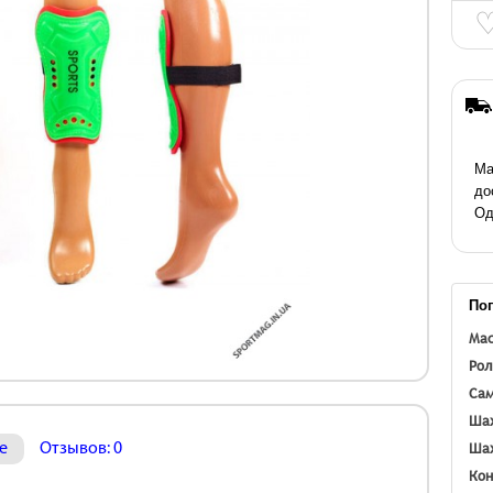
Ма
до
Од
По
Мас
Рол
Сам
Шах
Шах
е
Отзывов: 0
Кон