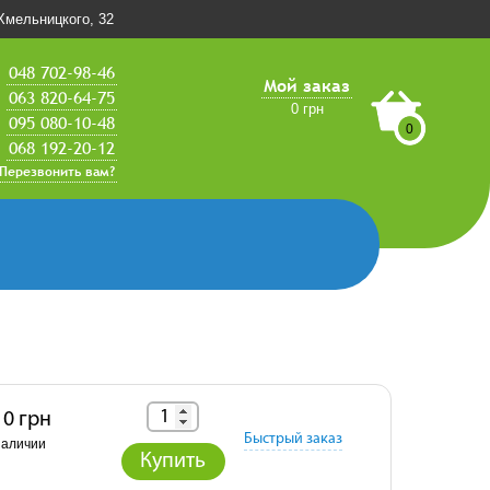
.Хмельницкого, 32
048 702-98-46
Мой заказ
063 820-64-75
0 грн
095 080-10-48
0
068 192-20-12
Перезвонить вам?
10 грн
Быстрый заказ
наличии
Купить