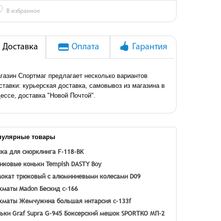
♡
В избранное
Доставка
Оплата
Гарантия
газин Спортмаг предлагает несколько вариантов
ставки: курьерская доставка, самовывоз из магазина в
ессе, доставка "Новой Почтой".
пулярные товары
ка для снорклинга F-118-BK
иковые коньки Tempish DASTY Boy
окат трюковый с алюминиевыми колесами D09
маты Madon Бескид c-166
маты Жемчужина большая интарсия c-133f
ьки Graf Supra G-945
Боксерский мешок SPORTKO МП-2