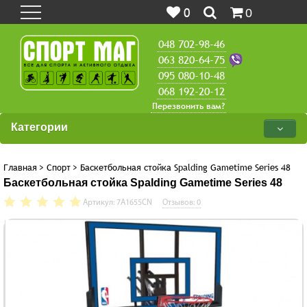
0
0
048 702-98-46
063 820-64-75
095 080-10-48
068 192-20-12
Перезвонить вам?
Категории
Главная
>
Спорт
>
Баскетбольная стойка Spalding Gametime Series 48
Баскетбольная стойка Spalding Gametime Series 48
Артикул: 7A1655CN
Отзывов: 0