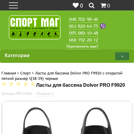
0
0
048 702-98-46
063 820-64-75
095 080-10-48
068 192-20-12
Перезвонить вам?
Категории
Главная
>
Спорт
>
Ласты для бассена Dolvor PRO F9920 с открытой
пяткой размер S(38-39) черные
Ласты для бассена Dolvor PRO F9920
Артикул: PRO F9920
Отзывов: 0