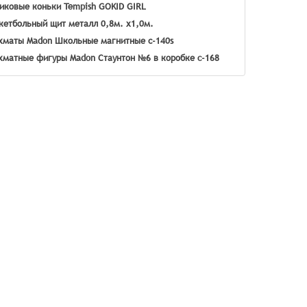
иковые коньки Tempish GOKID GIRL
кетбольный щит металл 0,8м. х1,0м.
маты Madon Школьные магнитные с-140s
матные фигуры Madon Стаунтон №6 в коробке c-168