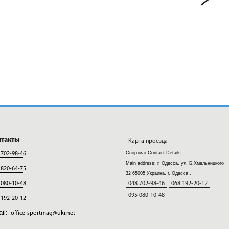
нтакты
Карта проезда
Спортмаг
Contact Details:
 702-98-46
Main address:
г. Одесса, ул. Б.Хмельницкого
 820-64-75
32
65005
Украина, г. Одесса
,
 080-10-48
048 702-98-46
068 192-20-12
095 080-10-48
 192-20-12
il:
office-sportmag@ukr.net