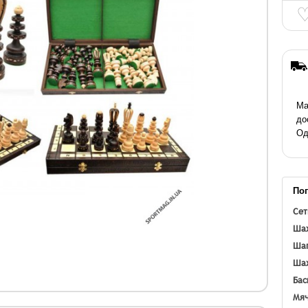
Ма
до
Од
По
Сет
Шах
Шап
Шах
Бас
Мяч