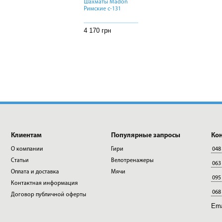
Шахматы Madon
Шахматы Madon
Шахматы Madon
Римские с-131
Римские с-131
Римские с-131
4 170 грн
4 170 грн
4 170 грн
Клиентам
Популярные запросы
Ко
О компании
Гири
048
Статьи
Велотренажеры
063
Оплата и доставка
Мячи
095
Контактная информация
068
Договор публичной оферты
Ema