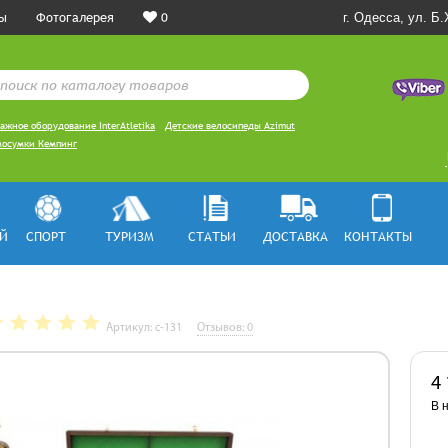
ы
Фотогалерея
0
г. Одесса, ул. Б
ажное оборудование InterAtletika
Детские велосипеды Azimut
осумки Кемпинг
Й
СПОРТ
ТУРИЗМ
СТАТЬИ
ДОСТАВКА
КОНТАКТЫ
Артикул: с-131
Отзывов: 0
4
В 