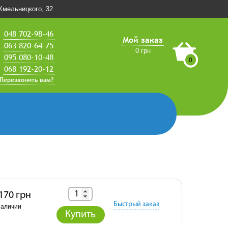
.Хмельницкого, 32
048 702-98-46
Мой заказ
063 820-64-75
0 грн
095 080-10-48
0
068 192-20-12
Перезвонить вам?
 170 грн
Быстрый заказ
наличии
Купить