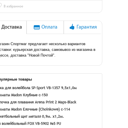
♡
В избранное
Доставка
Оплата
Гарантия
газин Спортмаг предлагает несколько вариантов
ставки: курьерская доставка, самовывоз из магазина в
ессе, доставка "Новой Почтой".
пулярные товары
ка для волейбола SP-Sport VB-1357 9,5x1,0м
маты Madon Клубные с-150
очка для плавания Arena Print 2 Maps-Black
маты Madon Елочные (Choinkowe) с-114
кетбольный щит металл 0,9м. х1,2м.
 волейбольный FOX VB-5902 №5 PU