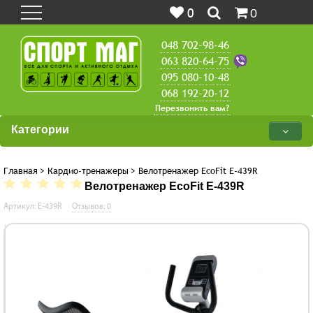
0
0
048 702-98-46
063 820-64-75
095 080-10-48
068 192-20-12
Перезвонить вам?
Категории
Главная
>
Кардио-тренажеры
>
Велотренажер EcoFit E-439R
Велотренажер EcoFit E-439R
Артикул: E-439R
Отзывов: 0