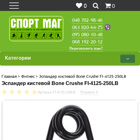
0
0
048 702-98-46
063 820-64-75
095 080-10-48
068 192-20-12
Перезвонить вам?
Категории
Главная
>
Фитнес
>
Эспандер кистевой Bone Crushe FI-4125-250LB
Эспандер кистевой Bone Crushe FI-4125-250LB
Артикул: FI-4125-250LB
Отзывов: 0