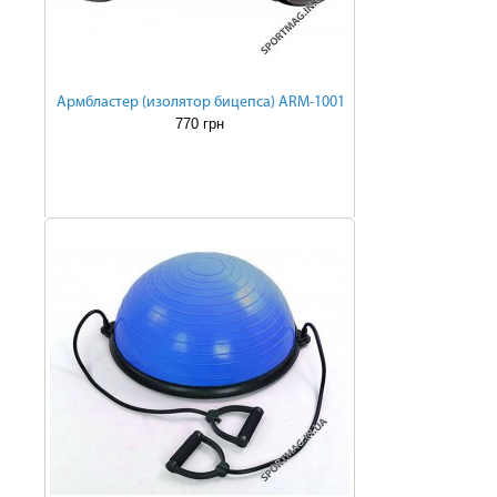
Армбластер (изолятор бицепса) ARM-1001
770 грн