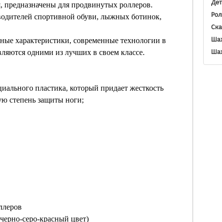
Дет
я, предназначены для продвинутых роллеров.
Рол
одителей спортивной обуви, лыжных ботинок,
Ска
Шах
чные характеристики, современные технологии в
Шах
вляются одними из лучших в своем классе.
иального пластика, который придает жесткость
ую степень защиты ноги;
ллеров
 (черно-серо-красный цвет)