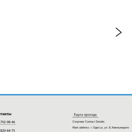
нтакты
Карта проезда
Спортмаг
Contact Details:
 702-98-46
Main address:
г. Одесса, ул. Б.Хмельницкого
 820-64-75