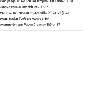
ские раздвижные коньки Tempish FUR EXPANZE GIRL
иковые коньки Tempish DASTY Girl
мья гимнастическая InterAtletika УТ 211.4 (3 м)
маты Madon Тройные малые с-164
матные фигуры Madon Стаунтон №5 c-167