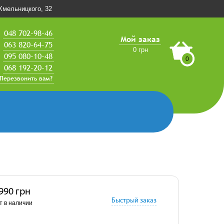
.Хмельницкого, 32
048 702-98-46
Мой заказ
063 820-64-75
0 грн
095 080-10-48
0
068 192-20-12
Перезвонить вам?
 990 грн
Быстрый заказ
т в наличии