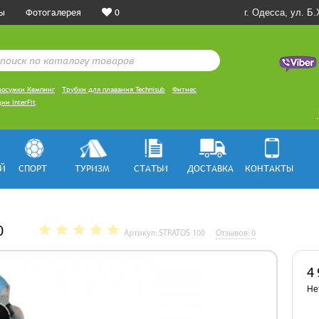
ы
Фотогалерея
0
г. Одесса, ул. Б
осумки Кемпинг
Трубки для плавания Technisub
Фитнес
ии InterFit
Й
СПОРТ
ТУРИЗМ
СТАТЬИ
ДОСТАВКА
КОНТАКТЫ
0
Артикул: STRATOS 100
Отзывов: 0
4
Не