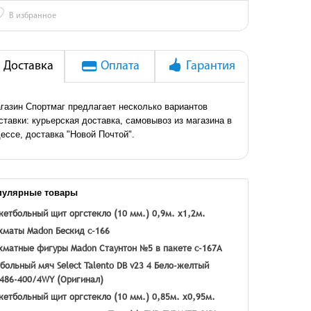
♡
В избранное
Доставка
Оплата
Гарантия
газин Спортмаг предлагает несколько вариантов
ставки: курьерская доставка, самовывоз из магазина в
ессе, доставка "Новой Почтой".
пулярные товары
кетбольный щит оргстекло (10 мм.) 0,9м. х1,2м.
маты Madon Бескид c-166
матные фигуры Madon Стаунтон №5 в пакете c-167A
больный мяч Select Talento DB v23 4 Бело-желтый
486-400/4WY (Оригинал)
кетбольный щит оргстекло (10 мм.) 0,85м. х0,95м.