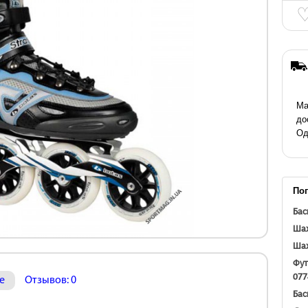
Ма
до
Од
По
Бас
Шах
Шах
Фут
077
е
Отзывов: 0
Бас