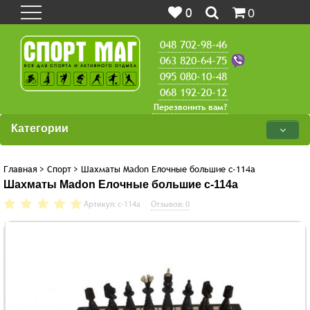
0
0
048 702-98-46
063 820-64-75
095 080-10-48
068 192-20-12
Перезвонить вам?
Категории
Главная
>
Спорт
>
Шахматы Madon Елочные большие с-114а
Шахматы Madon Елочные большие с-114а
Артикул: с-114а
Отзывов: 0