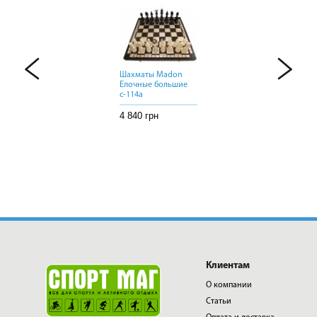
Шахматы Madon
Шахматы Madon
Шахматы Madon
Елочные большие
Елочные большие
Елочные большие
с-114а
с-114а
с-114а
4 840 грн
4 840 грн
4 840 грн
Клиентам
О компании
Статьи